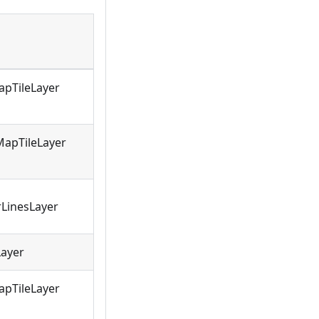
LinesLayer
Layer