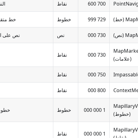
PointNavi
700 600
نقاط
الن
 (خط)
729 999
خطوط
خط متقط
M (نص)
730 000
نص
نص على ا
MapMarke
730 000
نقاط
(علامات)
Impassabl
750 000
نقاط
ContextM
800 000
نقاط
Mapillary
1 000 000
خطوط
خطوط Mapillary بي
(خطوط)
Mapillary
1 000 000
نقاط
(نقاط)