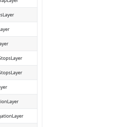
POIMapLayer
sLayer
ayer
ayer
StopsLayer
StopsLayer
yer
tionLayer
gationLayer