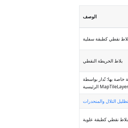
الوصف
لاط نقطي كطبقة سفلية
بلاط الخريطة النقطي
 خاصة بها؛ تُدار بواسطة
MapTileLaye الرئيسية
ظليل التلال والمنحدرات
بلاط نقطي كطبقة علوية