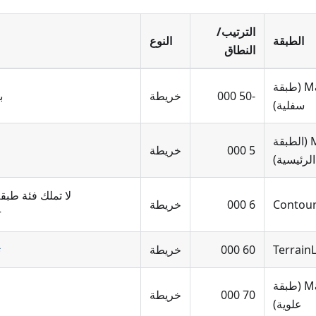
الترتيب/
الطبقة
النوع
النطاق
MapTileLayer (طبقة
-50 000
خريطة
ب
سفلية)
MapTileLayer (الطبقة
5 000
خريطة
الرئيسية)
لا تملك فئة طبقة
Contour
6 000
خريطة
r
Terrain
60 000
خريطة
ت
MapTileLayer (طبقة
70 000
خريطة
علوية)