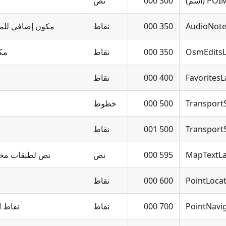
 (اسم)
300 000
نص
AudioNote
350 000
نقاط
مكون إضافي للمل
OsmEditsL
350 000
نقاط
مكو
FavoritesL
400 000
نقاط
Transport
500 000
خطوط
Transport
500 001
نقاط
MapTextLa
595 000
نص
نص لطبقات مخت
PointLoca
600 000
نقاط
PointNavi
700 000
نقاط
نقاط ال