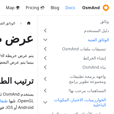
🌍 Map
💳 Pricing
Blog
Docs
OsmAnd
وثائق
الوثائق الفن
دليل المستخدم
عرض طب
الوثائق الفنية
تنسيقات ملفات OsmAnd
إنشاء الخرائط
بينما يتم عرض البعض 
بناء OsmAnd
واجهة برمجة تطبيقات
ترتيب الط
ومجموعة تطوير برامج
OsmAnd
المساهمات مرحب بها!
يستخدم OsmAnd ثلاثة أنواع من الطبقات: النقطية، والرموز، وعناصر التحكم. أولاً،
الخوارزميات، الاختبار، المكونات
OpenGL، تليها
طبقا
الداخلية
Android أو iOS، فوق الخريطة.