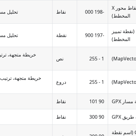
RouteLayer (نقاط محور X
-198 000
نقاط
تحليل مسا
المخطط)
RouteLayer (نقطة تمييز
-197 900
نقطة
تحليل مسا
المخطط)
خريطة متجهة، ترت
1 - 255
نص
خريطة متجهة، ترتيب 
1 - 255
دروع
 مسار GPX
90 101
نقاط
ريق GPX
90 300
نقاط
GPXLayer (اسم نقطة