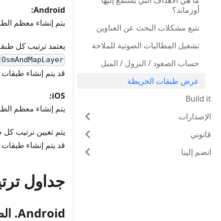
ما هي الأهداف التي يستمع إليها
أوزماند؟
Android:
يتم إنشاء معظم الطبقات على id
تتبع مشكلات البحث عن العناوين
تشغيل المطالبات الصوتية للملاحة
يعتمد ترتيب كل طبق
OsmAndMapLayer
حساب الصعود / النزول / الميل
قد يتم إنشاء طبقات 
عرض طبقات الخريطة
iOS:
Build it
يتم إنشاء معظم الطبقات على
الإصدارات
يتم تعيين ترتيب كل
قانوني
قد يتم إنشاء طبقات 
انضم إلينا
جداول ترتيب oid
Android. الطبقات النقطية