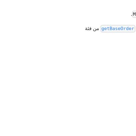
.
M
من فئة
getBaseOrder