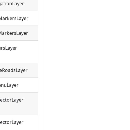
gationLayer
MapMarkersLayer
apMarkersLayer
rsLayer
eRoadsLayer
enuLayer
VectorLayer
VectorLayer