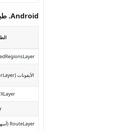
Android. طبقات الرموز
الطب
edRegionsLayer
الأيقونات (MapVectorLayer)
GPXLayer (خ
r
RouteLayer (أسهم الانعطاف)