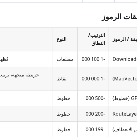
الترتيب/
قة / الرموز
النوع
النطاق
Download
-1 100 000
مضلعات
تُظهر
خريطة متجهة، ترتيب
-1 000 000
نقاط
طوط)
-500 000
خطوط
RouteLaye
-200 000
خطوط
-199 000
خطوط