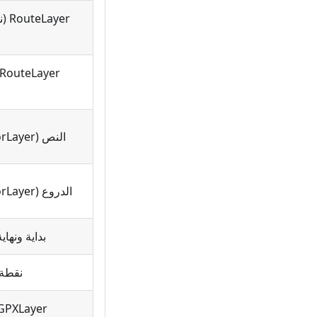
النص (MapVectorLayer)
الدروع (MapVectorLayer)
بداية ونهاية
نقطة ط