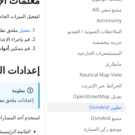
معلمات الإ
متتبع سفن AIS
لتفعيل الميزات الخا
Astronomy
تفعيل
ملحق تطوير OsmAnd في قسم ال
الملاحظات الصوتية / الفيديو
قم بإجراء الإعد
حزمة مخصصة
قم بتمكين
أدوا
المستشعرات الخارجية
مابيلاري
إعدادات ا
Nautical Map View
الخرائط عبر الإنترنت
معلومة
تعديل OpenStreetMap
إعدادات ملحق تطوير OsmAnd عالمية وتنطبق على جميع الم
تطوير OsmAnd
استخدم أحد المسارات 
متتبع OsmAnd
موضع ركن السيارة
القائمة الرئيسية ← الم