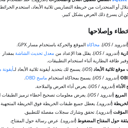
ال أو المنحدرات من خريطة التضاريس ثلاثية الأبعاد، استخدم الخرائط 
كن أن يسرع ذلك العرض بشكل كبير.
طاء وإصلاحها
أندرويد
/
iOS
).
محاكاة
الموقع والحركة باستخدام مسار GPX.
رية
(
أندرويد
/
iOS
). يقلل هذا الإعداد من
معدل تحديث الشاشة
ير طاقة البطارية أثناء استخدام التطبيقات.
موقع ثلاثية الأبعاد
(
iOS
). يسمح لك بتحديد أيقونة ثلاثية الأبعاد لـ
أيقونة 
(
أندرويد
/
iOS
). يسمح بمحاكاة استخدام
ماسح OBD
.
لأداء
(
أندرويد
/
iOS
). يعرض أداء العرض والملاحة.
لمربع
(
أندرويد
/
iOS
). يعرض معلومات تصحيح أخطاء ترميز الطبقات ا
لخريطة
(
أندرويد
). يعطل جميع طبقات الخريطة فوق الخريطة المتجهية (
(
أندرويد
). تحقق وشارك سجلات مفصلة للتطبيق.
بثقة حول المفتاح المضغوط
(
أندرويد
). عرض رسالة حول المفتاح.