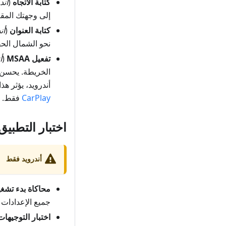
كتابة الاتجاه
(
أند
إلى وجهتك المق
كتابة العنوان
(
أن
نحو الشمال الحقي
تفعيل MSAA
(
أ
الخريطة. يحسن 
أندرويد، يؤثر ه
CarPlay
فقط.
اختبار التطبيق
أندرويد فقط
محاكاة بدء تشغي
جميع الإعدادات 
اختبار التوجيهات