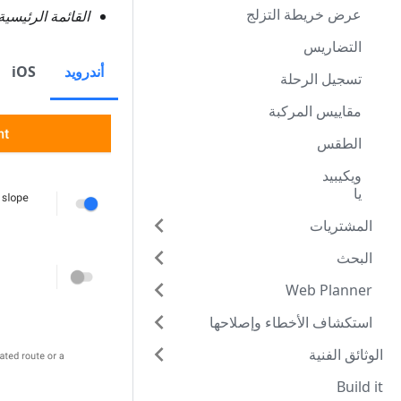
عرض خريطة التزلج
القائمة الرئيسي
التضاريس
أندرويد
iOS
تسجيل الرحلة
مقاييس المركبة
الطقس
ويكيبيد
يا
المشتريات
البحث
Web Planner
استكشاف الأخطاء وإصلاحها
الوثائق الفنية
Build it