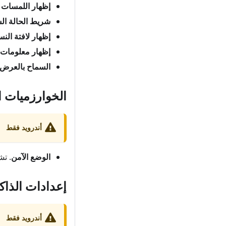
إظهار اللمسات
(
شريط الحالة ا
إظهار لافتة النس
إظهار معلومات 
السماح بالعرض 
الخوارزميات ا
أندرويد فقط
الوضع الآمن
. تش
إعدادات الذاك
أندرويد فقط