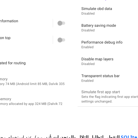
SQLIte
النقطي لتظليل التلال والمنحدرات
(
أندرويد