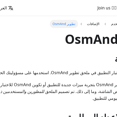
🚵‍♂️ Join us
العرب
خدم
الإضافات
تطوير OsmAnd
ملحق تطوير OsmAnd. استخدمها على مسؤوليتك الخاصة.
يسمح لك ملحق تطوير OsmAnd
ض الشاشة، وما إلى ذلك. تم تصميم الملحق
للمطورين والمستخدمين ذو
ومي للتطبيق.