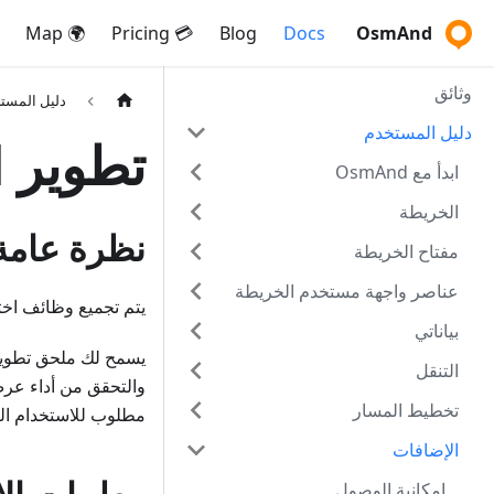
🌍 Map
💳 Pricing
Blog
Docs
OsmAnd
وثائق
دليل المست
دليل المستخدم
تطوير OsmAnd
ابدأ مع OsmAnd
الخريطة
نظرة عامة
مفتاح الخريطة
عناصر واجهة مستخدم الخريطة
يتم تجميع وظائف اختبار التطبيق في 
بياناتي
التنقل
والتحقق من أداء عر
تخطيط المسار
مطلوب للاستخدام الي
الإضافات
إمكانية الوصول