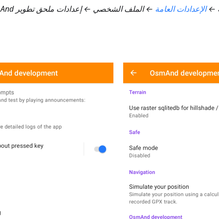
ة ←
الإعدادات العامة
← الملف الشخصي ← إعدادات ملحق تطوير OsmAnd