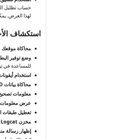
حساب تظليل التل
لهذا الغرض. يم
استكشاف الأخ
محاكاة موقعك
(
وضع توفير البطا
للمساعدة في توف
استخدام أيقونات 
محاكاة بيانات OBD
معلومات تصحيح ا
عرض معلومات ا
تعطيل طبقات ا
مخزن Logcat المؤقت
إظهار رسالة من