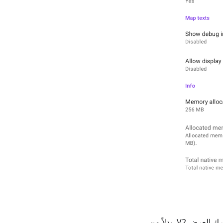
). عند استخدام محرك العرض V2، بدلاً من