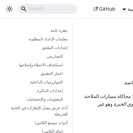
ية
GitHub
نظرة عامة
معلمات الإعداد المطلوبة
إعدادات الملحق
التضاريس
استكشاف الأخطاء وإصلاحها
اختبار التطبيق
الخوارزميات الداخلية
إعدادات الذاكرة
 بتجربة ميزات جديدة للتطبيق أو تكوين OsmAnd للاختبار: محاكاة مسارات الملاحة،
المعلومات والإحصائيات
ي الخبرة
وهو غير
أداة عرض معدل الإطارات في الثانية
للخريطة
أدوات موضع الكاميرا
إمالة الكاميرا