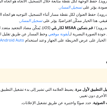
رويد
).
حفظ الوجهة لكل نقطة متابعة خلال التسجيل
. الاتجاه هو اتجاه 
صودة. يؤثر على
تسجيل المسار
.
درويد
).
حفظ العنوان لكل نقطة مسار أثناء التسجيل
. التوجيه هو اتجاه
قي. هذا الخيار ممكّن افتراضيًا. يؤثر على
تسجيل المسار
.
ندرويد
) /
قم بتمكين MSAA لكار بلي
(
iOS
). يُمكّن مضاد التجعيد متعدد
جودة الصورة البصرية لـ
أيقونة موقعي
وخط المسار عن طريق تقليل ال
ذا الخيار على عرض الخريطة على الجهاز وعند استخدام
Android Auto
ل التطبيق لأول مرة
. يضبط العلامة التي تشير إلى بدء تشغيل التطبيق
الأخرى دون تغيير.
 الصوتية
. حدد صوتًا واختبره عن طريق تشغيل الإعلانات.