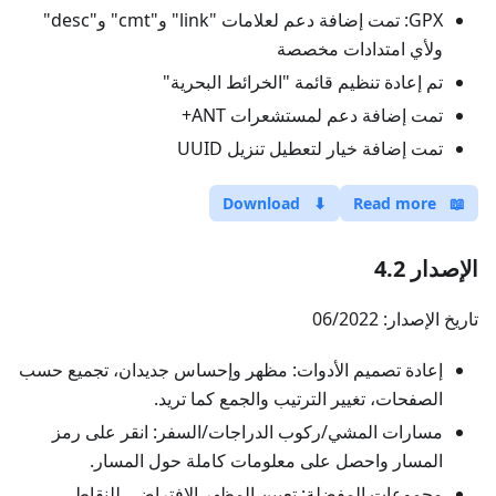
GPX: تمت إضافة دعم لعلامات "link" و"cmt" و"desc"
ولأي امتدادات مخصصة
تم إعادة تنظيم قائمة "الخرائط البحرية"
تمت إضافة دعم لمستشعرات ANT+
تمت إضافة خيار لتعطيل تنزيل UUID
Download
⬇
Read more
📖
الإصدار 4.2
تاريخ الإصدار: 06/2022
إعادة تصميم الأدوات: مظهر وإحساس جديدان، تجميع حسب
الصفحات، تغيير الترتيب والجمع كما تريد.
مسارات المشي/ركوب الدراجات/السفر: انقر على رمز
المسار واحصل على معلومات كاملة حول المسار.
مجموعات المفضلة: تعيين المظهر الافتراضي للنقاط