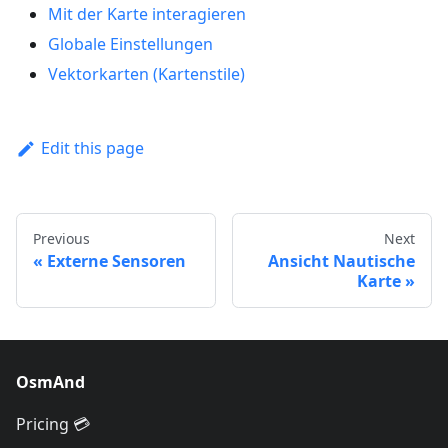
Mit der Karte interagieren
Globale Einstellungen
Vektorkarten (Kartenstile)
Edit this page
Previous
Next
Externe Sensoren
Ansicht Nautische
Karte
OsmAnd
Pricing 💳