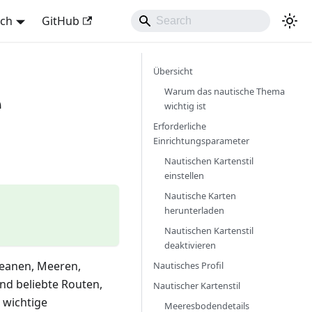
sch
GitHub
Übersicht
e
Warum das nautische Thema
wichtig ist
Erforderliche
Einrichtungsparameter
Nautischen Kartenstil
einstellen
Nautische Karten
herunterladen
Nautischen Kartenstil
deaktivieren
Ozeanen, Meeren,
Nautisches Profil
und beliebte Routen,
Nautischer Kartenstil
 wichtige
Meeresbodendetails