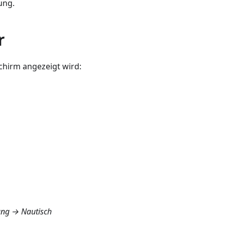
ung.
r
schirm angezeigt wird:
ung → Nautisch