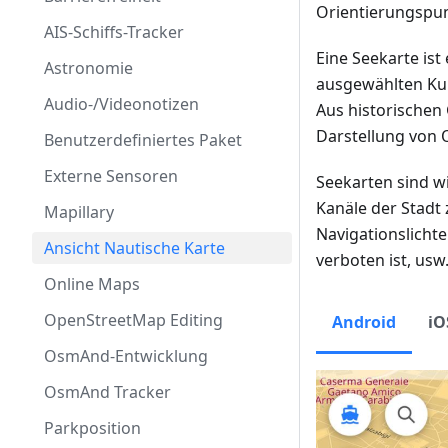
Orientierungspu
AIS-Schiffs-Tracker
Eine Seekarte ist 
Astronomie
ausgewählten Kur
Audio-/Videonotizen
Aus historischen 
Darstellung von 
Benutzerdefiniertes Paket
Externe Sensoren
Seekarten sind wi
Kanäle der Stadt 
Mapillary
Navigationslicht
Ansicht Nautische Karte
verboten ist, usw
Online Maps
OpenStreetMap Editing
Android
iO
OsmAnd-Entwicklung
OsmAnd Tracker
Parkposition