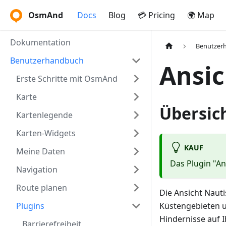
OsmAnd
Docs
Blog
💳 Pricing
🌍 Map
Dokumentation
Benutzer
Benutzerhandbuch
Ansic
Erste Schritte mit OsmAnd
Karte
Übersic
Kartenlegende
Karten-Widgets
KAUF
Meine Daten
Das Plugin "An
Navigation
Route planen
Die Ansicht Nauti
Plugins
Küstengebieten un
Hindernisse auf 
Barrierefreiheit