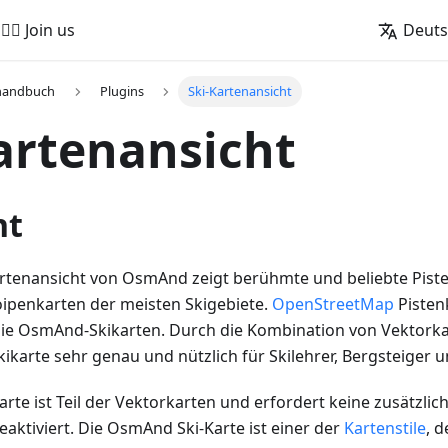
🚵‍♂️ Join us
Deut
handbuch
Plugins
Ski-Kartenansicht
artenansicht
ht
rtenansicht von OsmAnd zeigt berühmte und beliebte Pisten
oipenkarten der meisten Skigebiete.
OpenStreetMap
Pisten
die OsmAnd-Skikarten. Durch die Kombination von Vektorka
ikarte sehr genau und nützlich für Skilehrer, Bergsteiger u
te ist Teil der Vektorkarten und erfordert keine zusätzlic
aktiviert. Die OsmAnd Ski-Karte ist einer der
Kartenstile
, d