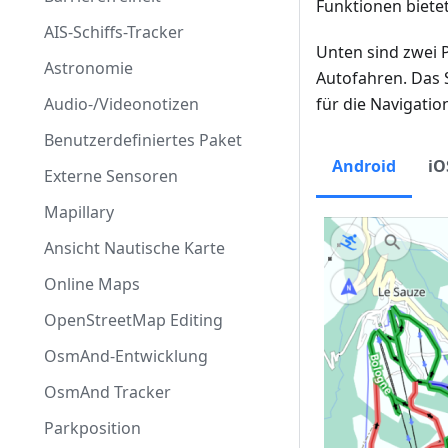
Funktionen biete
AIS-Schiffs-Tracker
Unten sind zwei P
Astronomie
Autofahren. Das S
Audio-/Videonotizen
für die Navigation
Benutzerdefiniertes Paket
Android
iO
Externe Sensoren
Mapillary
Ansicht Nautische Karte
Online Maps
OpenStreetMap Editing
OsmAnd-Entwicklung
OsmAnd Tracker
Parkposition