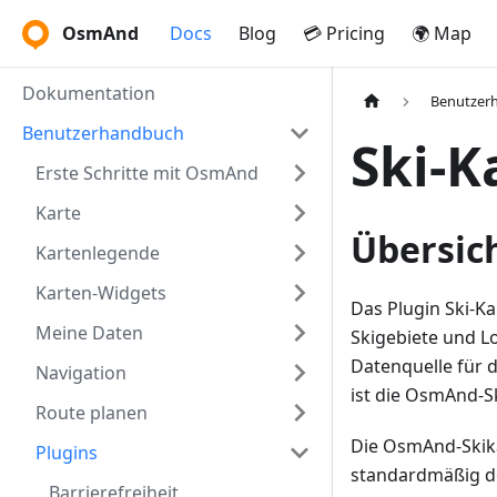
OsmAnd
Docs
Blog
💳 Pricing
🌍 Map
Dokumentation
Benutzer
Benutzerhandbuch
Ski-K
Erste Schritte mit OsmAnd
Karte
Übersic
Kartenlegende
Karten-Widgets
Das Plugin Ski-Ka
Meine Daten
Skigebiete und L
Datenquelle für 
Navigation
ist die OsmAnd-Sk
Route planen
Die OsmAnd-Skikar
Plugins
standardmäßig de
Barrierefreiheit