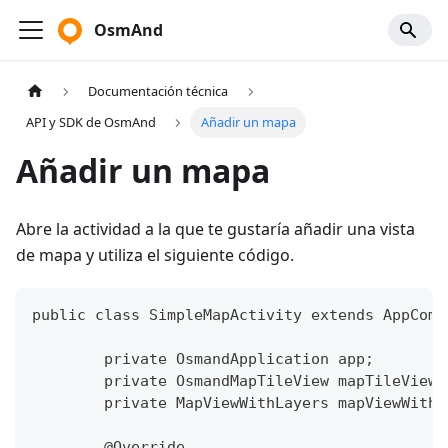
OsmAnd
Documentación técnica
API y SDK de OsmAnd
Añadir un mapa
Añadir un mapa
Abre la actividad a la que te gustaría añadir una vista
de mapa y utiliza el siguiente código.
public class SimpleMapActivity extends AppComp
	private OsmandApplication app;
	private OsmandMapTileView mapTileView;
	private MapViewWithLayers mapViewWithL
	@Override