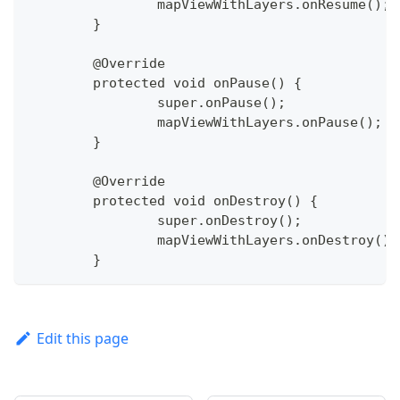
		mapViewWithLayers.onResume();
	}
	@Override
	protected void onPause() {
		super.onPause();
		mapViewWithLayers.onPause();
	}
	@Override
	protected void onDestroy() {
		super.onDestroy();
		mapViewWithLayers.onDestroy();
	}
Edit this page