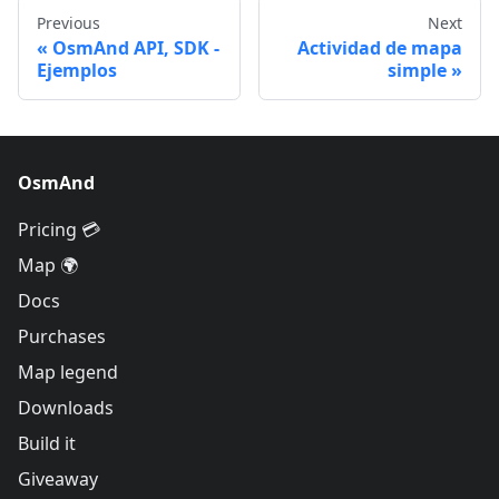
Previous
Next
OsmAnd API, SDK -
Actividad de mapa
Ejemplos
simple
OsmAnd
Pricing 💳
Map 🌍
Docs
Purchases
Map legend
Downloads
Build it
Giveaway