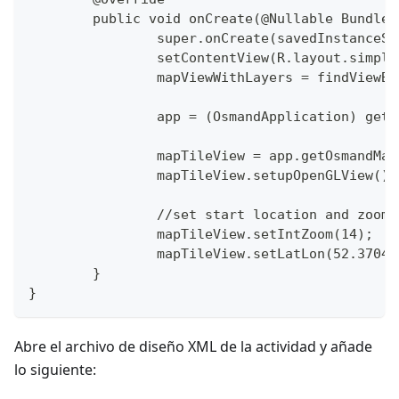
	public void onCreate(@Nullable Bundle
		super.onCreate(savedInstanceS
		setContentView(R.layout.simpl
		mapViewWithLayers = findViewB
		app = (OsmandApplication) get
		mapTileView = app.getOsmandMa
		mapTileView.setupOpenGLView();
		//set start location and zoom
		mapTileView.setIntZoom(14);
		mapTileView.setLatLon(52.3704
	}
}
Abre el archivo de diseño XML de la actividad y añade
lo siguiente: