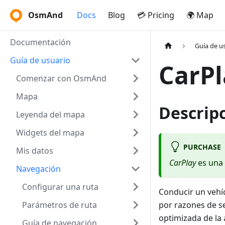
OsmAnd
Docs
Blog
💳 Pricing
🌍 Map
Documentación
Guía de u
Guía de usuario
CarPl
Comenzar con OsmAnd
Mapa
Descrip
Leyenda del mapa
Widgets del mapa
PURCHASE
Mis datos
CarPlay
es una
Navegación
Configurar una ruta
Conducir un vehíc
Parámetros de ruta
por razones de s
optimizada de la
Guía de navegación