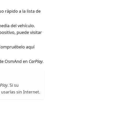
o rápido a la lista de
edia del vehículo.
sitivo, puede visitar
 Compruébelo aquí
n de OsmAnd en
CarPlay
.
Play
. Si su
 usarlas sin Internet.