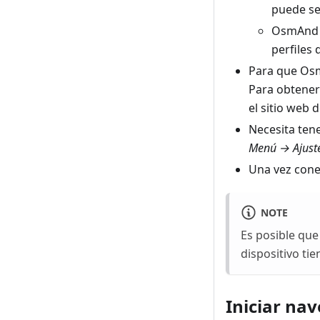
puede s
OsmAnd 
perfiles
Para que Os
Para obtener
el sitio web 
Necesita ten
Menú → Ajust
Una vez cone
NOTE
Es posible qu
dispositivo ti
Iniciar na