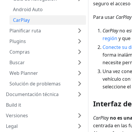
seguro el acceso 
Android Auto
Para usar
CarPlay
CarPlay
Planificar ruta
CarPlay
no es
región
y que
Plugins
Conecte su d
Compras
forma inalámb
Buscar
necesite per
Una vez cone
Web Planner
vehículo con 
Solución de problemas
seleccione el
Documentación técnica
Interfaz d
Build it
Versiones
CarPlay
no es una
centrada en las 
Legal