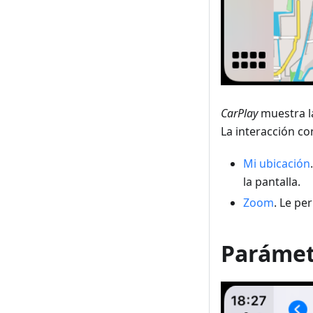
CarPlay
muestra la
La interacción con
Mi ubicación
la pantalla.
Zoom
. Le pe
Parámet