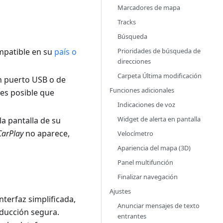
Marcadores de mapa
Tracks
Búsqueda
Prioridades de búsqueda de
mpatible en su
país o
direcciones
Carpeta Última modificación
n puerto USB o de
Funciones adicionales
 es posible que
Indicaciones de voz
Widget de alerta en pantalla
a pantalla de su
CarPlay
no aparece,
Velocímetro
Apariencia del mapa (3D)
Panel multifunción
Finalizar navegación
Ajustes
terfaz simplificada,
Anunciar mensajes de texto
nducción segura.
entrantes