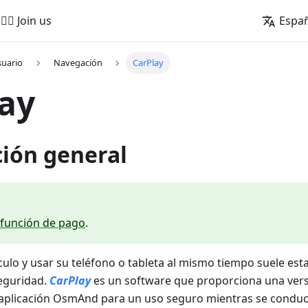
🚵‍♂️ Join us
Espa
suario
Navegación
CarPlay
ay
ción general
función de pago
.
ulo y usar su teléfono o tableta al mismo tiempo suele esta
eguridad.
CarPlay
es un software que proporciona una ver
 aplicación OsmAnd para un uso seguro mientras se conduce