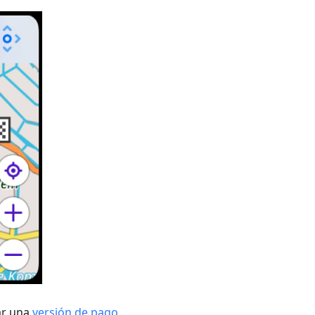
ar una
versión de pago