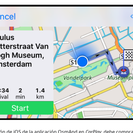
sión de iOS de la aplicación OsmAnd en
CarPlay
, debe compr