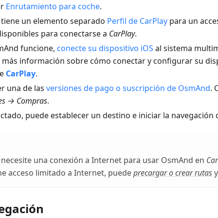
er
Enrutamiento para coche
.
tiene un elemento separado
Perfil de CarPlay
para un acces
 disponibles para conectarse a
CarPlay
.
mAnd funcione,
conecte su dispositivo iOS
al sistema multim
 más información sobre cómo conectar y configurar su dispo
de
CarPlay
.
er una de las
versiones de pago o suscripción de OsmAnd
.
es → Compras
.
ctado, puede establecer un destino e iniciar la navegació
e necesite una conexión a Internet para usar OsmAnd en
Car
ene acceso limitado a Internet, puede
precargar o crear rutas
y
vegación