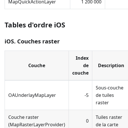
MapQuickActionLayer
1 200 000
Tables d'ordre iOS
iOS. Couches raster
Index
Couche
de
Description
couche
Sous-couche
OAUnderlayMapLayer
-5
de tuiles
raster
Couche raster
Tuiles raster
0
(MapRasterLayerProvider)
de la carte