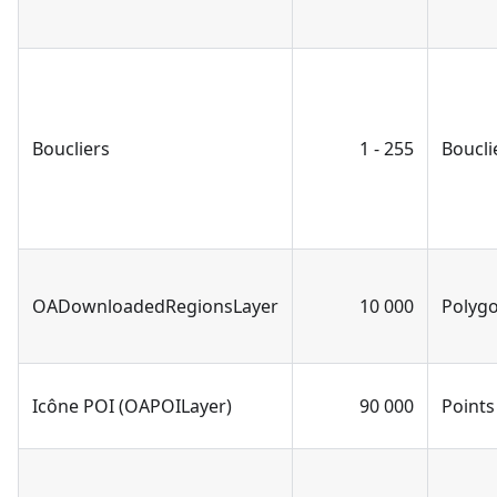
Boucliers
1 - 255
Boucli
OADownloadedRegionsLayer
10 000
Polyg
Icône POI (OAPOILayer)
90 000
Points