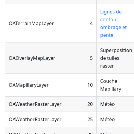
Lignes de
contour,
OATerrainMapLayer
4
ombrage et
pente
Superposition
OAOverlayMapLayer
5
de tuiles
raster
Couche
OAMapillaryLayer
10
Mapillary
OAWeatherRasterLayer
20
Météo
OAWeatherRasterLayer
25
Météo