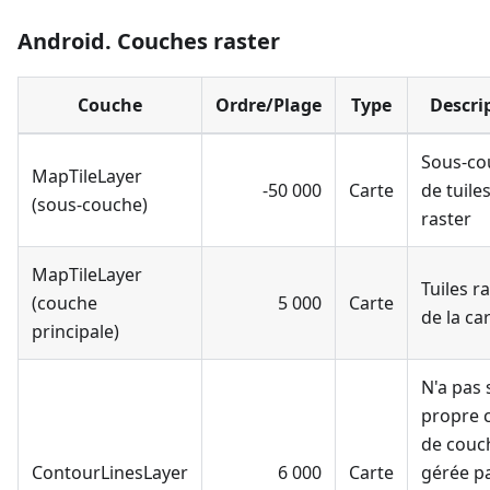
Android. Couches raster
Couche
Ordre/Plage
Type
Descri
Sous-co
MapTileLayer
-50 000
Carte
de tuile
(sous-couche)
raster
MapTileLayer
Tuiles r
(couche
5 000
Carte
de la ca
principale)
N'a pas 
propre 
de couch
ContourLinesLayer
6 000
Carte
gérée pa