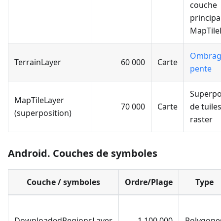
couche
principa
MapTile
Ombrag
TerrainLayer
60 000
Carte
pente
Superpo
MapTileLayer
70 000
Carte
de tuile
(superposition)
raster
Android. Couches de symboles
Couche / symboles
Ordre/Plage
Type
DownloadedRegionsLayer
-1 100 000
Polygone