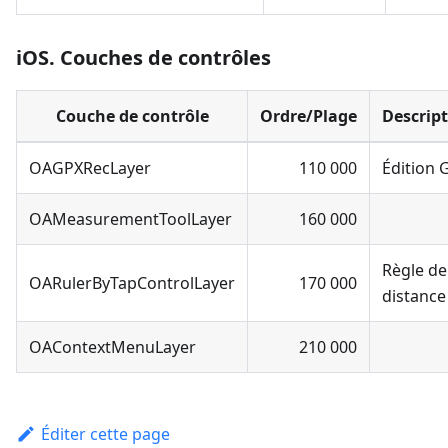
iOS. Couches de contrôles
Couche de contrôle
Ordre/Plage
Descrip
OAGPXRecLayer
110 000
Édition 
OAMeasurementToolLayer
160 000
Règle de
OARulerByTapControlLayer
170 000
distance
OAContextMenuLayer
210 000
Éditer cette page