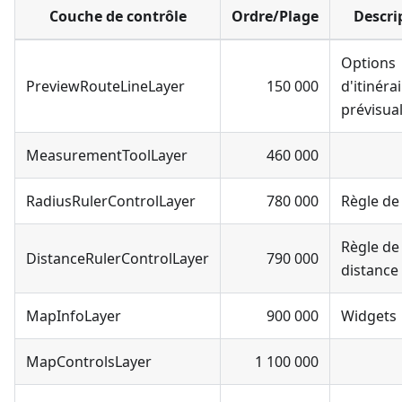
Couche de contrôle
Ordre/Plage
Descri
Options
PreviewRouteLineLayer
150 000
d'itinéra
prévisual
MeasurementToolLayer
460 000
RadiusRulerControlLayer
780 000
Règle de
Règle de
DistanceRulerControlLayer
790 000
distance
MapInfoLayer
900 000
Widgets
MapControlsLayer
1 100 000