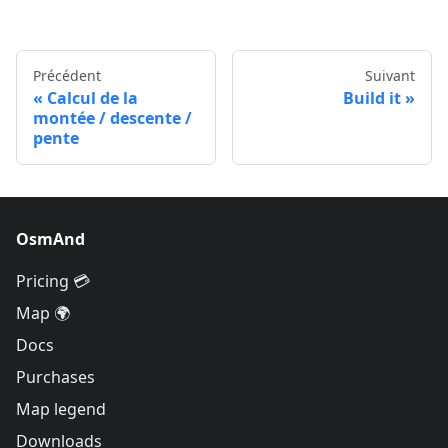
Précédent
Suivant
Calcul de la
Build it
montée / descente /
pente
OsmAnd
Pricing 💳
Map 🌍
Docs
Purchases
Map legend
Downloads