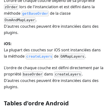
L'ordre de chaque couche dépend de sa propriété
lors de l'instanciation et est défini dans la
zOrder
méthode
de la classe
getBaseOrder
.
OsmAndMapLayer
D'autres couches peuvent être instanciées dans des
plugins.
iOS:
La plupart des couches sur iOS sont instanciées dans
la méthode
de
.
createLayers
OAMapLayers
L'ordre de chaque couche est défini directement par la
propriété
dans
.
baseOrder
createLayers
D'autres couches peuvent être instanciées dans des
plugins.
Tables d'ordre Android