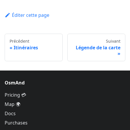
Éditer cette page
Précédent
Suivant
Itinéraires
Légende de la carte
OsmAnd
Pricing 💳
Map 🌍
Docs
Purchases