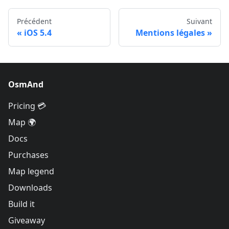
Précédent
Suivant
iOS 5.4
Mentions légales
OsmAnd
Pricing 💳
Map 🌍
Docs
Purchases
Map legend
Downloads
Build it
Giveaway