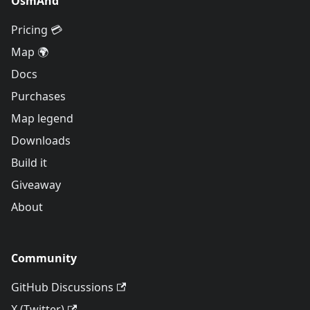
OsmAnd
Pricing 💳
Map 🌍
Docs
Purchases
Map legend
Downloads
Build it
Giveaway
About
Community
GitHub Discussions
X (Twitter)