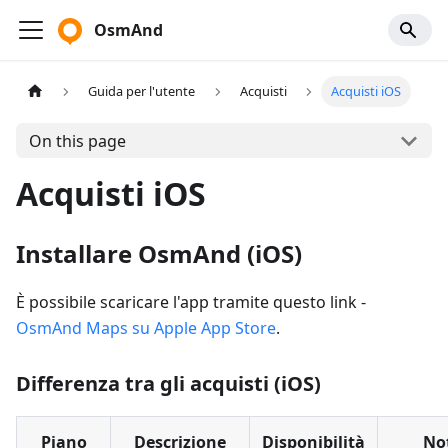
OsmAnd
Guida per l'utente
Acquisti
Acquisti iOS
On this page
Acquisti iOS
Installare OsmAnd (iOS)
È possibile scaricare l'app tramite questo link -
OsmAnd Maps su Apple App Store
.
Differenza tra gli acquisti (iOS)
Piano
Descrizione
Disponibilità
No