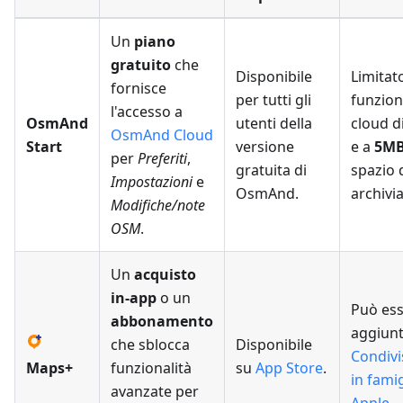
Un
piano
gratuito
che
Disponibile
Limitato
fornisce
per tutti gli
funzion
l'accesso a
OsmAnd
utenti della
cloud d
OsmAnd Cloud
Start
versione
e a
5M
per
Preferiti
,
gratuita di
spazio 
Impostazioni
e
OsmAnd.
archivi
Modifiche/note
OSM
.
Un
acquisto
in-app
o un
Può es
abbonamento
aggiunt
che sblocca
Disponibile
Condivi
Maps+
funzionalità
su
App Store
.
in famig
avanzate per