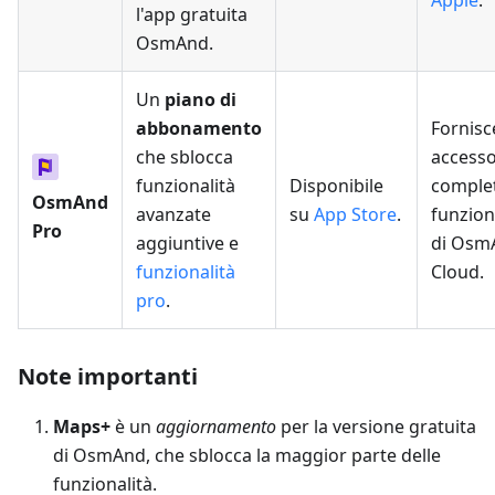
Apple
.
l'app gratuita
OsmAnd.
Un
piano di
abbonamento
Fornisc
che sblocca
access
funzionalità
Disponibile
complet
OsmAnd
avanzate
su
App Store
.
funzion
Pro
aggiuntive e
di Osm
funzionalità
Cloud.
pro
.
Note importanti
Maps+
è un
aggiornamento
per la versione gratuita
di OsmAnd, che sblocca la maggior parte delle
funzionalità.