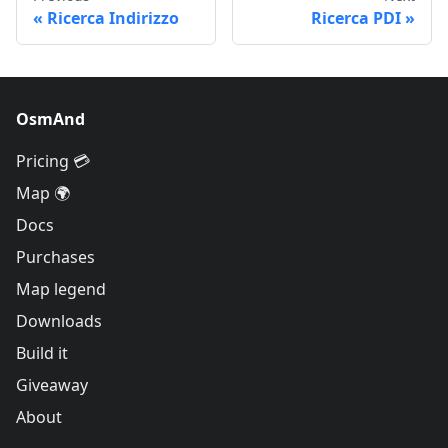
Ricerca Indirizzo
Ricerca PDI
OsmAnd
Pricing 💳
Map 🌍
Docs
Purchases
Map legend
Downloads
Build it
Giveaway
About