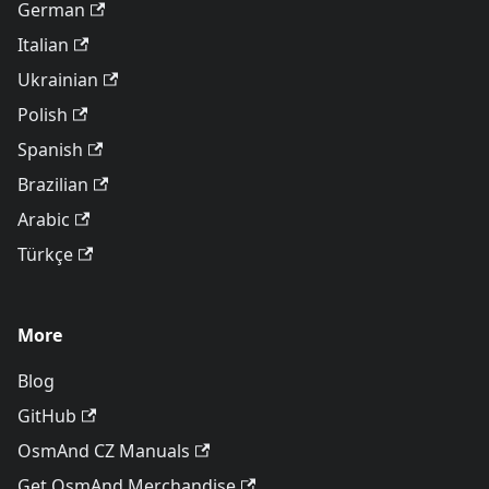
German
Italian
Ukrainian
Polish
Spanish
Brazilian
Arabic
Türkçe
More
Blog
GitHub
OsmAnd CZ Manuals
Get OsmAnd Merchandise