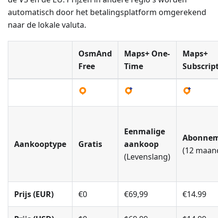
automatisch door het betalingsplatform omgerekend
naar de lokale valuta.
OsmAnd
Maps+
One-
Maps+
Free
Time
Subscrip
Eenmalige
Abonne
Aankooptype
Gratis
aankoop
(12 maan
(Levenslang)
Prijs (EUR)
€0
€69,99
€14.99