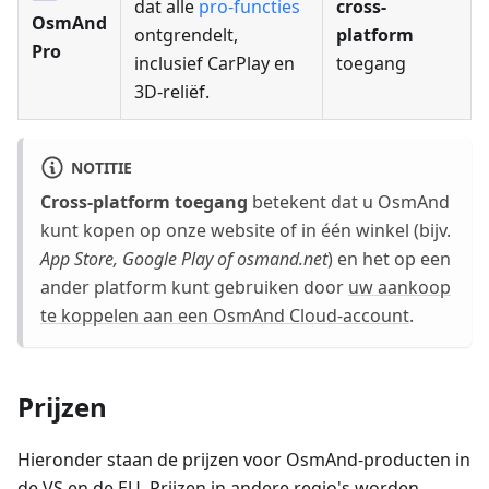
dat alle
pro-functies
cross-
OsmAnd
ontgrendelt,
platform
Pro
inclusief CarPlay en
toegang
3D-reliëf.
NOTITIE
Cross-platform toegang
betekent dat u OsmAnd
kunt kopen op onze website of in één winkel (bijv.
App Store, Google Play of osmand.net
) en het op een
ander platform kunt gebruiken door
uw aankoop
te koppelen aan een OsmAnd Cloud-account
.
Prijzen
Hieronder staan de prijzen voor OsmAnd-producten in
de VS en de EU. Prijzen in andere regio's worden