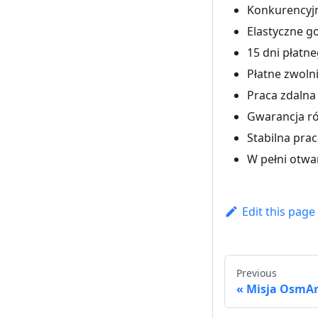
Konkurencyj
Elastyczne g
15 dni płatne
Płatne zwoln
Praca zdalna 
Gwarancja r
Stabilna prac
W pełni otwa
Edit this page
Previous
Misja OsmA