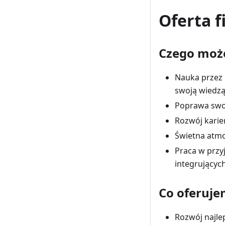
Oferta f
Czego może
Nauka przez 
swoją wiedzą
Poprawa swoi
Rozwój karie
Świetna atmo
Praca w przy
integrującyc
Co oferuj
Rozwój najlep