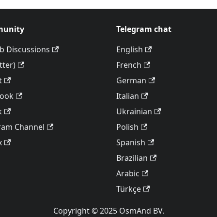
unity
Telegram chat
b Discussions
English
tter)
French
t
German
book
Italian
k
Ukrainian
ram Channel
Polish
x
Spanish
Brazilian
Arabic
Türkçe
Copyright © 2025 OsmAnd BV.