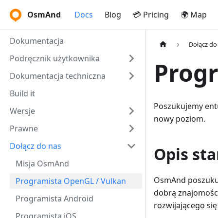
OsmAnd
Docs
Blog
💳 Pricing
🌍 Map
Dokumentacja
Dołącz do
Podręcznik użytkownika
Progr
Dokumentacja techniczna
Build it
Poszukujemy entu
Wersje
nowy poziom.
Prawne
Dołącz do nas
Opis st
Misja OsmAnd
OsmAnd poszukuj
Programista OpenGL / Vulkan
dobrą znajomości
Programista Android
rozwijającego się
Programista iOS