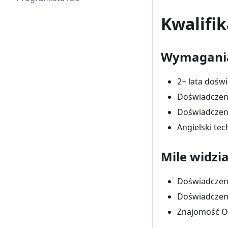
Kwalifik
Wymagani
2+ lata doś
Doświadczeni
Doświadczen
Angielski te
Mile widzi
Doświadczeni
Doświadczeni
Znajomość O