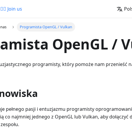
🚵‍♂️ Join us
Pol
 nas
Programista OpenGL / Vulkan
amista OpenGL / 
zjastycznego programisty, który pomoże nam przenieść na
anowiska
e pełnego pasji i entuzjazmu programisty oprogramowani
ą co najmniej jednego z OpenGL lub Vulkan, aby dołączyć 
 zespołu.