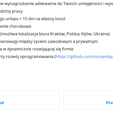
ne wynagrodzenie adekwatne do Twoich umiejętności i wy
odziny pracy
go urlopu + 15 dni na własny koszt
ienie chorobowe
(możliwa lokalizacja biura Kraków, Polska; Kijów, Ukraina)
ównowagi między życiem zawodowym a prywatnym
a w dynamicznie rozwijającej się firmie
rty rozwój oprogramowania (
https://github.com/osmanda
nd
Pro