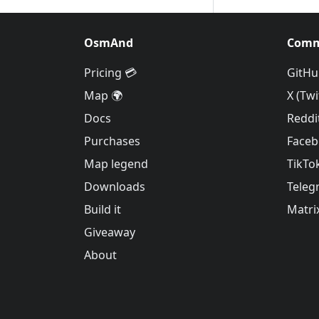
OsmAnd
Comm
Pricing 💳
GitHu
Map 🌍
X (Twi
Docs
Reddi
Purchases
Face
Map legend
TikTo
Downloads
Teleg
Build it
Matri
Giveaway
About