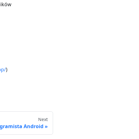
ników
pp/
)
Next
gramista Android