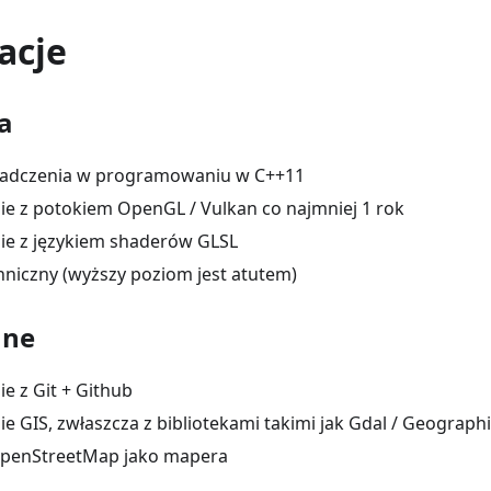
acje
a
wiadczenia w programowaniu w C++11
e z potokiem OpenGL / Vulkan co najmniej 1 rok
ie z językiem shaderów GLSL
chniczny (wyższy poziom jest atutem)
ane
e z Git + Github
e GIS, zwłaszcza z bibliotekami takimi jak Gdal / Geographi
penStreetMap jako mapera