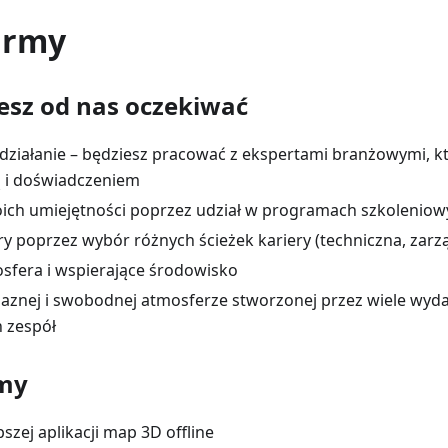
irmy
sz od nas oczekiwać
działanie – będziesz pracować z ekspertami branżowymi, któ
 i doświadczeniem
ch umiejętności poprzez udział w programach szkoleniow
ry poprzez wybór różnych ścieżek kariery (techniczna, zarz
sfera i wspierające środowisko
jaznej i swobodnej atmosferze stworzonej przez wiele wyda
h zespół
emy
szej aplikacji map 3D offline