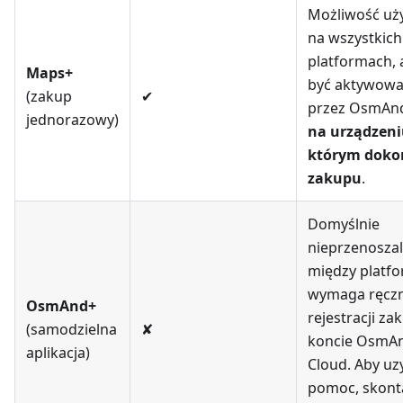
Możliwość uż
na wszystkich
platformach, 
Maps+
być aktywow
(zakup
✔
przez OsmAn
jednorazowy)
na urządzeni
którym dok
zakupu
.
Domyślnie
nieprzenosza
między platf
wymaga ręczn
OsmAnd+
rejestracji za
(samodzielna
✘
koncie OsmA
aplikacja)
Cloud. Aby uz
pomoc, skonta