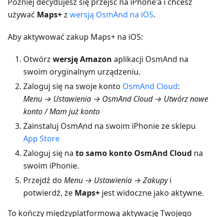
Później decydujesz się przejść na iPhone'a i chcesz
używać
Maps+
z
wersją OsmAnd na iOS
.
Aby aktywować zakup Maps+ na iOS:
Otwórz
wersję Amazon
aplikacji OsmAnd na
swoim oryginalnym urządzeniu.
Zaloguj się na swoje konto
OsmAnd Cloud
:
Menu → Ustawienia → OsmAnd Cloud → Utwórz nowe
konto / Mam już konto
Zainstaluj OsmAnd na swoim iPhonie ze sklepu
App Store
Zaloguj się na
to samo konto OsmAnd Cloud
na
swoim iPhonie.
Przejdź do
Menu → Ustawienia → Zakupy
i
potwierdź, że
Maps+
jest widoczne jako aktywne.
To kończy międzyplatformową aktywację Twojego