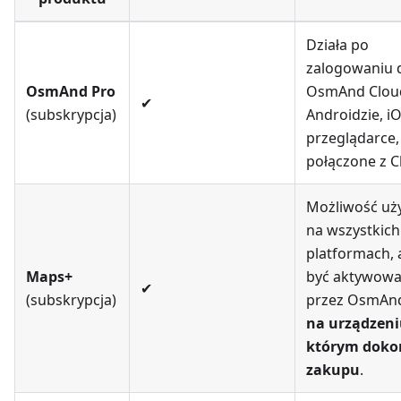
Działa po
zalogowaniu 
OsmAnd Pro
OsmAnd Clou
✔
(subskrypcja)
Androidzie, iO
przeglądarce,
połączone z 
Możliwość uż
na wszystkich
platformach, 
Maps+
być aktywow
✔
(subskrypcja)
przez OsmAn
na urządzeni
którym dok
zakupu
.