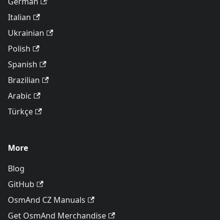
German
Italian
Ukrainian
Polish
Spanish
Brazilian
Arabic
Türkçe
More
Blog
GitHub
OsmAnd CZ Manuals
Get OsmAnd Merchandise