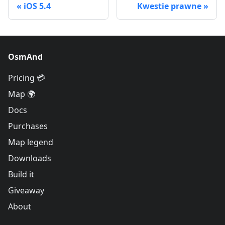
iOS 5.4
Kwestie prawne
OsmAnd
Pricing 💳
Map 🌍
Docs
Purchases
Map legend
Downloads
Build it
Giveaway
About