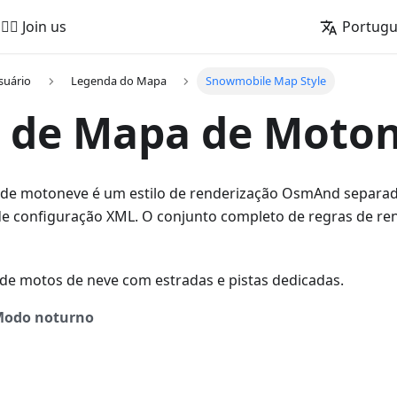
🚵‍♂️ Join us
Portug
suário
Legenda do Mapa
Snowmobile Map Style
o de Mapa de Moto
 de motoneve é um estilo de renderização OsmAnd separad
de configuração XML. O conjunto completo de regras de re
de motos de neve com estradas e pistas dedicadas.
odo noturno