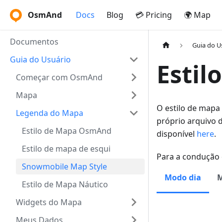
OsmAnd
Docs
Blog
💳 Pricing
🌍 Map
Documentos
Guia do U
Guia do Usuário
Estil
Começar com OsmAnd
Mapa
O estilo de mapa
Legenda do Mapa
próprio arquivo 
Estilo de Mapa OsmAnd
disponível
here
.
Estilo de mapa de esqui
Para a condução 
Snowmobile Map Style
Modo dia
M
Estilo de Mapa Náutico
Widgets do Mapa
Meus Dados