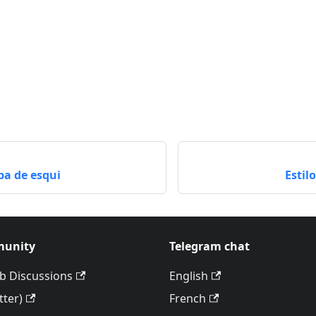
pa de esqui
Estil
unity
Telegram chat
b Discussions
English
tter)
French