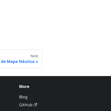
Next
o de Mapa Náutico
More
Blog
GitHub