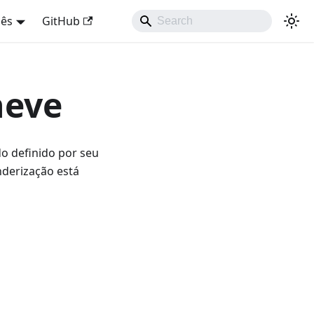
uês
GitHub
neve
o definido por seu
nderização está