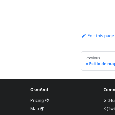
Edit this page
Previous
Estilo de ma
OsmAnd
Comm
Pricing 💳
GitHu
Map 🌍
X (Twi