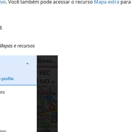
ivo
. Você também pode acessar o recurso
Mapa extra
para 
S
apas e recursos