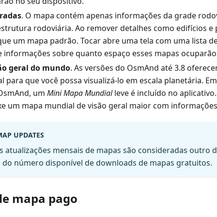
ão no seu dispositivo.
radas
. O mapa contém apenas informações da grade rodov
estrutura rodoviária. Ao remover detalhes como edifícios e 
que um mapa padrão. Tocar abre uma tela com uma lista de
e informações sobre quanto espaço esses mapas ocuparão n
ão geral do mundo
. As versões do OsmAnd até 3.8 ofere
 para que você possa visualizá-lo em escala planetária. E
 OsmAnd, um
Mini Mapa Mundial
leve é incluído no aplicativo
xe um mapa mundial de visão geral maior com informações
AP UPDATES
s atualizações mensais de mapas são consideradas outro
s do número disponível de downloads de mapas gratuitos.
de mapa pago