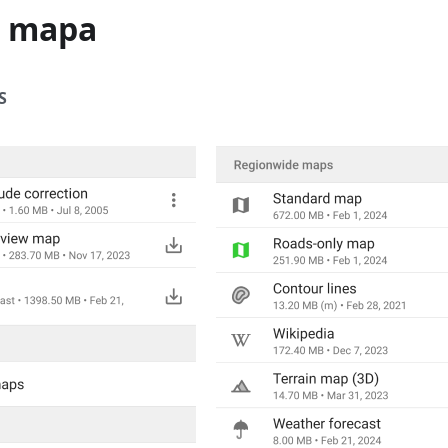
e mapa
S