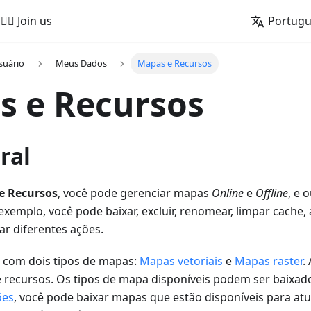
🚵‍♂️ Join us
Portug
suário
Meus Dados
Mapas e Recursos
s e Recursos
ral
e Recursos
, você pode gerenciar mapas
Online
e
Offline
, e 
emplo, você pode baixar, excluir, renomear, limpar cache, at
ar diferentes ações.
com dois tipos de mapas:
Mapas vetoriais
e
Mapas raster
.
 recursos. Os tipos de mapa disponíveis podem ser baixad
ões
, você pode baixar mapas que estão disponíveis para atu