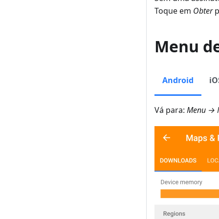
Toque em
Obter
p
Menu d
Android
iO
Vá para:
Menu → M