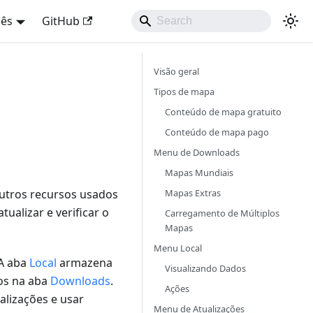
uês
GitHub
Visão geral
Tipos de mapa
Conteúdo de mapa gratuito
Conteúdo de mapa pago
Menu de Downloads
Mapas Mundiais
Mapas Extras
outros recursos usados
ualizar e verificar o
Carregamento de Múltiplos
Mapas
Menu Local
 A aba
Local
armazena
Visualizando Dados
os na aba
Downloads
.
Ações
alizações e usar
Menu de Atualizações