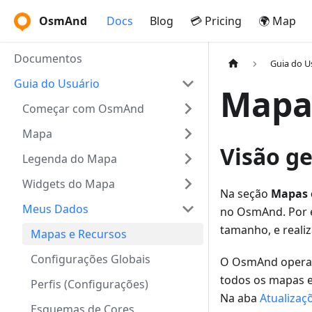
OsmAnd
Docs
Blog
💳 Pricing
🌍 Map
Documentos
Guia do U
Guia do Usuário
Mapa
Começar com OsmAnd
Mapa
Visão ge
Legenda do Mapa
Widgets do Mapa
Na seção
Mapas 
Meus Dados
no OsmAnd. Por ex
tamanho, e realiz
Mapas e Recursos
Configurações Globais
O OsmAnd opera 
todos os mapas e
Perfis (Configurações)
Na aba
Atualizaç
Esquemas de Cores