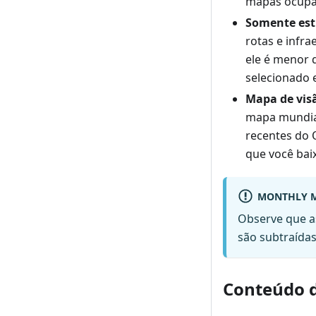
mapas ocupar
Somente est
rotas e infra
ele é menor 
selecionado 
Mapa de vis
mapa mundial
recentes do
que você bai
MONTHLY M
Observe que a
são subtraída
Conteúdo 