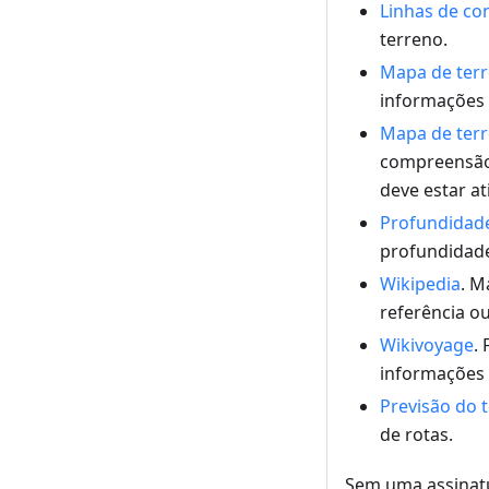
Linhas de co
terreno.
Mapa de terre
informações 
Mapa de terr
compreensão
deve estar at
Profundidade
profundidade
Wikipedia
. M
referência ou
Wikivoyage
.
informações 
Previsão do
de rotas.
Sem uma assinat