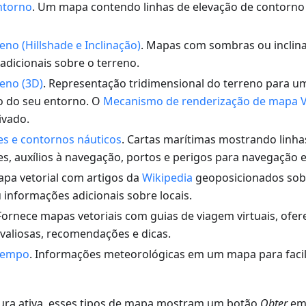
ntorno
. Um mapa contendo linhas de elevação de contorno 
no (Hillshade e Inclinação)
. Mapas com sombras ou inclin
adicionais sobre o terreno.
eno (3D)
. Representação tridimensional do terreno para 
 do seu entorno. O
Mecanismo de renderização de mapa V
ivado.
s e contornos náuticos
. Cartas marítimas mostrando linhas
s, auxílios à navegação, portos e perigos para navegação e
apa vetorial com artigos da
Wikipedia
geoposicionados sob
 informações adicionais sobre locais.
 Fornece mapas vetoriais com guias de viagem virtuais, ofe
valiosas, recomendações e dicas.
 tempo
. Informações meteorológicas em um mapa para facil
ura ativa, esses tipos de mapa mostram um botão
Obter
em 