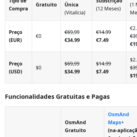
Tipo de
Subscrição
Gratuito
Única
(1 
Compra
(12 Meses)
(Vitalícia)
Me
€2.
Preço
€69,99
€14.99
€0
€3
(EUR)
€34.99
€7.49
€1
$2.
Preço
$69,99
$14.99
$0
$3
(USD)
$34.99
$7.49
$1
Funcionalidades Gratuitas e Pagas
OsmAnd
OsmAnd
Maps+
Gratuito
(na‑aplicaç