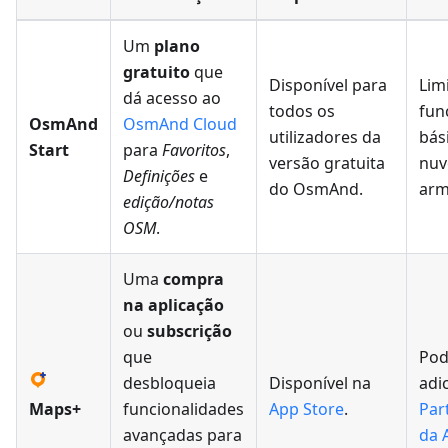
Um
plano
gratuito
que
Disponível para
Lim
dá acesso ao
todos os
fun
OsmAnd
OsmAnd Cloud
utilizadores da
bás
Start
para
Favoritos
,
versão gratuita
nu
Definições
e
do OsmAnd.
arm
edição/notas
OSM
.
Uma
compra
na aplicação
ou
subscrição
que
Pod
desbloqueia
Disponível na
adi
Maps+
funcionalidades
App Store
.
Part
avançadas para
da 