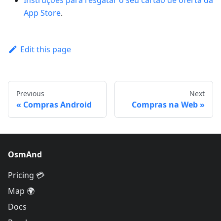
Instruções para resgatar o seu cartão de oferta da
App Store
.
Edit this page
Previous
Next
Compras Android
Compras na Web
OsmAnd
Pricing 💳
Map 🌍
Docs