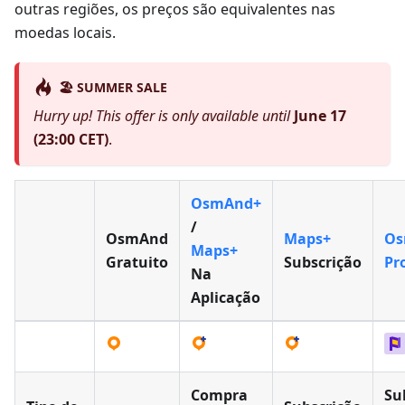
outras regiões, os preços são equivalentes nas
moedas locais.
🏖️ SUMMER SALE
Hurry up! This offer is only available until
June 17
(23:00 CET)
.
OsmAnd+
/
OsmAnd
Maps+
Os
Maps+
Gratuito
Subscrição
Pr
Na
Aplicação
Compra
Su