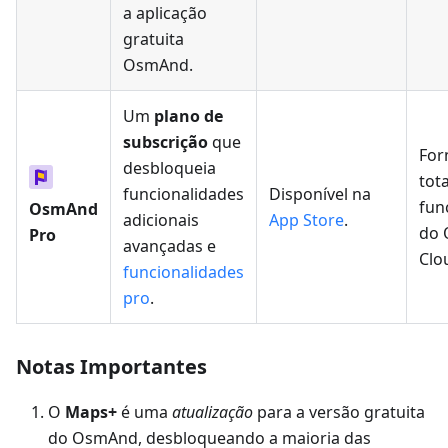
a aplicação
gratuita
OsmAnd.
Um
plano de
subscrição
que
For
desbloqueia
tota
funcionalidades
Disponível na
fun
OsmAnd
adicionais
App Store
.
do
Pro
avançadas e
Clo
funcionalidades
pro
.
Notas Importantes
O
Maps+
é uma
atualização
para a versão gratuita
do OsmAnd, desbloqueando a maioria das