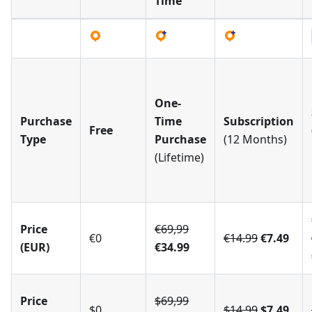
Time
One-
Purchase
Time
Subscription
Free
Type
Purchase
(12 Months)
(Lifetime)
Price
€69,99
€0
€14.99
€7.49
(EUR)
€34.99
Price
$69,99
$0
$14.99
$7.49