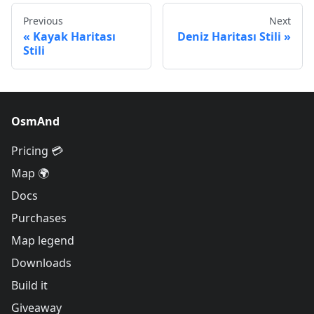
Previous
Next
Kayak Haritası
Deniz Haritası Stili
Stili
OsmAnd
Pricing 💳
Map 🌍
Docs
Purchases
Map legend
Downloads
Build it
Giveaway