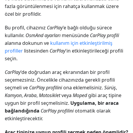
fazla görüntülenmesi için rahatça kullanmak üzere
özel bir profildir.
Bu profil, cihazınız
CarPlay
'e bağlı olduğu sürece
kullanılır.
OsmAnd ayarları
menüsünde
CarPlay profili
alanına dokunun ve
kullanım için etkinleştirilmiş
profiller
listesinden
CarPlay
'in etkinleştirileceği profili
seçin.
CarPlay
'de doğrudan araç ekranından bir profil
seçemezsiniz. Öncelikle cihazınızda gerekli profili
seçmeli ve
CarPlay profilini
ona eklemelisiniz.
Sürüş
,
Kamyon
,
Araba
,
Motosiklet
veya
Moped
gibi araç tipine
uygun bir profil seçmelisiniz.
Uygulama, bir araca
bağlandığında
CarPlay profilini
otomatik olarak
etkinleştirecektir.
Araç tipinize uygun profili seçmek neden önemlidir?