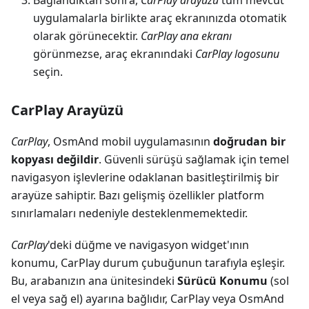
Bağlandıktan sonra,
CarPlay arayüzü
tüm mevcut
uygulamalarla birlikte araç ekranınızda otomatik
olarak görünecektir.
CarPlay ana ekranı
görünmezse, araç ekranındaki
CarPlay logosunu
seçin.
CarPlay Arayüzü
CarPlay
, OsmAnd mobil uygulamasının
doğrudan bir
kopyası değildir
. Güvenli sürüşü sağlamak için temel
navigasyon işlevlerine odaklanan basitleştirilmiş bir
arayüze sahiptir. Bazı gelişmiş özellikler platform
sınırlamaları nedeniyle desteklenmemektedir.
CarPlay
'deki düğme ve navigasyon widget'ının
konumu, CarPlay durum çubuğunun tarafıyla eşleşir.
Bu, arabanızın ana ünitesindeki
Sürücü Konumu
(sol
el veya sağ el) ayarına bağlıdır, CarPlay veya OsmAnd