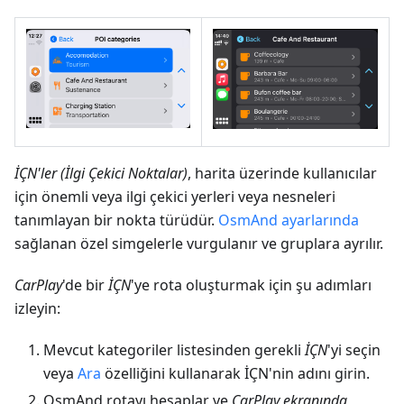
İÇN'ler (İlgi Çekici Noktalar)
, harita üzerinde kullanıcılar
için önemli veya ilgi çekici yerleri veya nesneleri
tanımlayan bir nokta türüdür.
OsmAnd ayarlarında
sağlanan özel simgelerle vurgulanır ve gruplara ayrılır.
CarPlay
'de bir
İÇN
'ye rota oluşturmak için şu adımları
izleyin:
Mevcut kategoriler listesinden gerekli
İÇN
'yi seçin
veya
Ara
özelliğini kullanarak İÇN'nin adını girin.
OsmAnd rotayı hesaplar ve
CarPlay ekranında