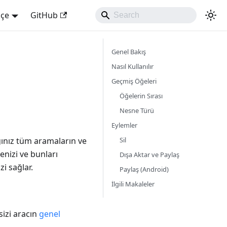
kçe
GitHub
Genel Bakış
Nasıl Kullanılır
Geçmiş Öğeleri
Öğelerin Sırası
Nesne Türü
Eylemler
Sil
ığınız tüm aramaların ve
nizi ve bunları
Dışa Aktar ve Paylaş
i sağlar.
Paylaş (Android)
İlgili Makaleler
izi aracın
genel