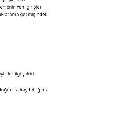
nlenir. Yeni girişler
ncak arama geçmişindeki
ciler, ilgi çekici
rduğunuz, kaydettiğiniz