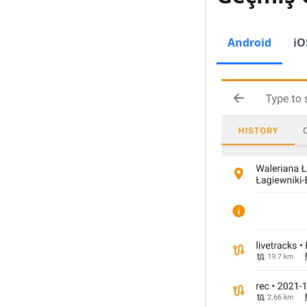
Android
iO