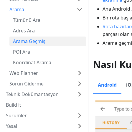
ekranına
götü
Ana Android
Arama
Bir rota baş
Tümünü Ara
Rota hazırla
Adres Ara
parçası olan 
Arama Geçmişi
Arama geçmi
POI Ara
Nasıl Ku
Koordinat Arama
Web Planner
Sorun Giderme
Android
iO
Teknik Dokümantasyon
Build it
Sürümler
Yasal