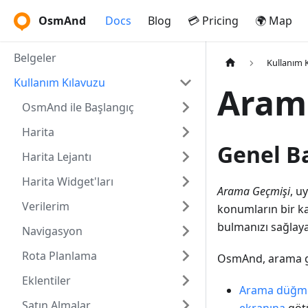
OsmAnd
Docs
Blog
💳 Pricing
🌍 Map
Belgeler
Kullanım 
Kullanım Kılavuzu
Aram
OsmAnd ile Başlangıç
Harita
Genel B
Harita Lejantı
Harita Widget'ları
Arama Geçmişi
, u
Verilerim
konumların bir ka
bulmanızı sağlaya
Navigasyon
Rota Planlama
OsmAnd, arama geç
Eklentiler
Arama düğm
Satın Almalar