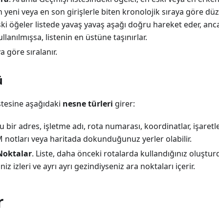
 yeni veya en son girişlerle biten kronolojik sıraya göre düze
ski öğeler listede yavaş yavaş aşağı doğru hareket eder, a
llanılmışsa, listenin en üstüne taşınırlar.
ya göre sıralanır.
ü
stesine aşağıdaki
nesne türleri
girer:
Bu bir adres, işletme adı, rota numarası, koordinatlar, işaretleyi
 notları veya haritada dokunduğunuz yerler olabilir.
 Noktalar
. Liste, daha önceki rotalarda kullandığınız oluştu
niz izleri ve ayrı ayrı gezindiyseniz ara noktaları içerir.
r