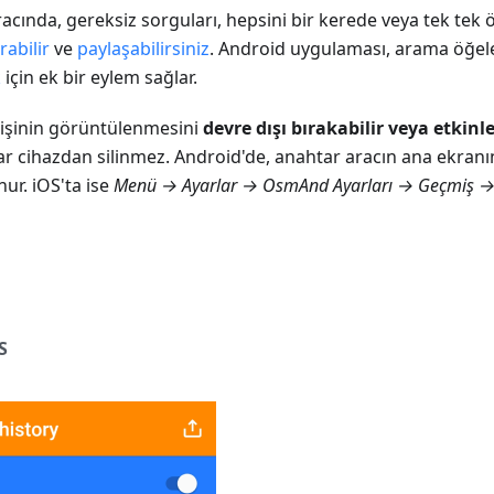
cında, gereksiz sorguları, hepsini bir kerede veya tek tek 
rabilir
ve
paylaşabilirsiniz
. Android uygulaması, arama öğele
k
için ek bir eylem sağlar.
şinin görüntülenmesini
devre dışı bırakabilir veya etkinle
r cihazdan silinmez. Android'de, anahtar aracın ana ekran
ur. iOS'ta ise
Menü → Ayarlar → OsmAnd Ayarları → Geçmiş →
S