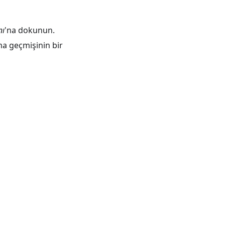
nı
'na dokunun.
a geçmişinin bir