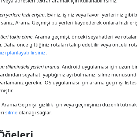
i veya adresleri tekrar aramak için kullanabilirsiniz.
len yerlere hızlı erişim
. Eviniz, işiniz veya favori yerleriniz gibi b
rsanız, Arama Geçmişi bu yerleri kaydederek onlara hızlı eri
leri takip etme
. Arama geçmişi, önceki seyahatleri ve rotalar
lir. Daha önce gittiğiniz rotaları takip edebilir veya önceki r
zı planlayabilirsiniz
.
man dilimindeki yerleri arama
. Android uygulaması için uzun b
 ardından seyahati yaptığınız ayı bulmanız, silme menüsün
yarlamanız gerekir. iOS uygulaması için arama geçmişi listes
mıştır.
. Arama Geçmişi, gizlilik için veya geçmişinizi düzenli tutmak 
eri
silme
olanağı sağlar.
Öğeleri