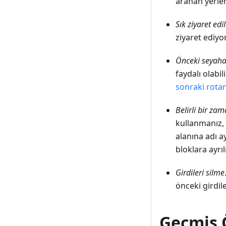
aranan yerler
Sık ziyaret edi
ziyaret ediyo
Önceki seyahat
faydalı olabi
sonraki rotanı
Belirli bir za
kullanmanız,
alanına adı a
bloklara ayrıl
Girdileri silme
önceki girdil
Geçmiş 