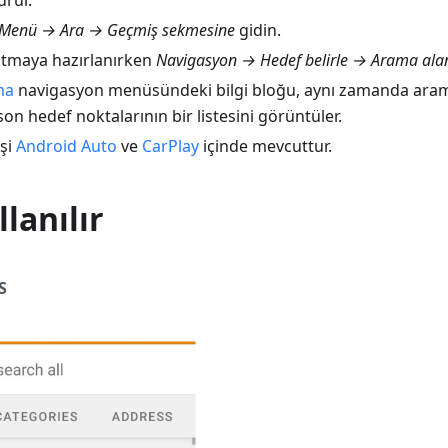
rür.
Menü → Ara → Geçmiş sekmesine
gidin.
latmaya hazırlanırken
Navigasyon → Hedef belirle → Arama ala
ma
navigasyon menüsündeki bilgi bloğu, aynı zamanda aram
son hedef noktalarının bir listesini görüntüler.
şi
Android Auto
ve
CarPlay
içinde mevcuttur.
llanılır
S