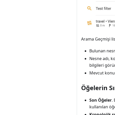
Arama Geçmişi li
Bulunan nesn
Nesne adı, ko
bilgileri görü
Mevcut konum
Öğelerin Sı
Son Öğeler
.
kullanılan öğe
Kronolojik s