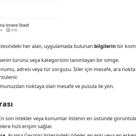
stesindeki her alan, uygulamada bulunan
bilgilerin
bir kısmı
enin türünü veya kategorisini tanımlayan bir simge.
numu, adresi veya tür sorgusu. İzler için mesafe, ara nokta
ntülenir.
unuzdan noktaya olan mesafe ve pusula ile yön.
rası
 En son istekler veya konumlar listenin en üstünde görüntül
lere hızlı erişim sağlar.
ıra
. Arama Geçmişi listesindeki öğeler, en eski veya en erken