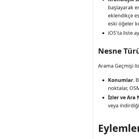
başlayarak en
eklendikçe e
eski öğeler ku
iOS'ta liste a
Nesne Tür
Arama Geçmişi li
Konumlar
. 
noktalar, OSM
İzler ve Ara
veya indirdiği
Eylemle