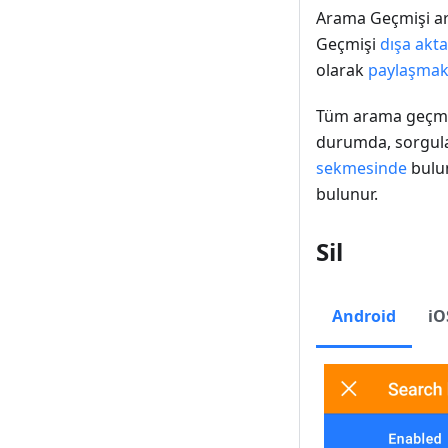
Arama Geçmişi ara
Geçmişi
dışa akta
olarak
paylaşma
Tüm arama geçmi
durumda, sorgula
sekmesinde
bulun
bulunur.
Sil
Android
iO