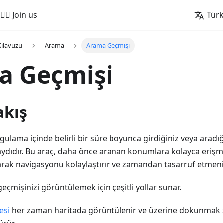
🚵‍♂️ Join us
Tür
Kılavuzu
Arama
Arama Geçmişi
a Geçmişi
akış
ygulama içinde belirli bir süre boyunca girdiğiniz veya arad
ydıdır. Bu araç, daha önce aranan konumlara kolayca erişme
rak navigasyonu kolaylaştırır ve zamandan tasarruf etmeniz
mişinizi görüntülemek için çeşitli yollar sunar.
esi
her zaman haritada görüntülenir ve üzerine dokunmak s