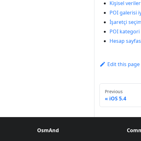
Kişisel verile
POI galerisi i
İşaretçi seçi
POI kategori 
Hesap sayfası
Edit this page
Previous
iOS 5.4
OsmAnd
Comm