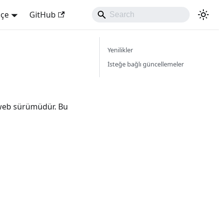
kçe
GitHub
Yenilikler
İsteğe bağlı güncellemeler
n web sürümüdür. Bu