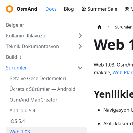
OsmAnd
Docs
Blog
🏖️ Summer Sale
🌍 
Belgeler
Sürümler
Kullanım Kılavuzu
Web 1
Teknik Dokümantasyon
Build it
Web 1.03, OsmAnd'
Sürümler
makale,
Web Plan
Beta ve Gece Derlemeleri
Ücretsiz Sürümler — Android
Yenilikl
OsmAnd MapCreator
Navigasyon U
Android 5.4
iOS 5.4
Akıllı klasör 
Web 1.03