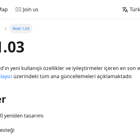
Map
🚵‍♂️ Join us
Tür
Web 1.03
.03
ın yeni kullanışlı özellikler ve iyileştirmeler içeren en so
layıcı
üzerindeki tüm ana güncellemeleri açıklamaktadır.
er
I yeniden tasarımı
desteği