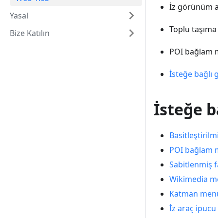
İz görünüm ay
Yasal
Toplu taşıma
Bize Katılın
POI bağlam m
İsteğe bağlı 
İsteğe b
Basitleştiril
POI bağlam m
Sabitlenmiş f
Wikimedia met
Katman menüs
İz araç ipuc