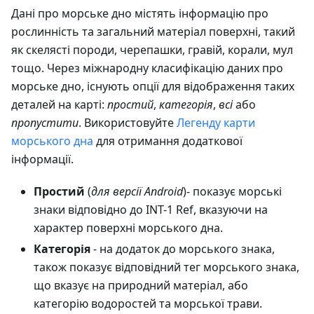
Дані про морське дно містять інформацію про
рослинність та загальний матеріал поверхні, такий
як скелясті породи, черепашки, гравій, корали, мул
тощо. Через міжнародну класифікацію даних про
морське дно, існують опції для відображення таких
деталей на карті:
простий
,
категорія
,
всі
або
пропустити
. Використовуйте
Легенду карти
морського дна
для отримання додаткової
інформації.
Простий
(
для версії Android
)- показує морські
знаки відповідно до INT-1 Ref, вказуючи на
характер поверхні морського дна.
Категорія
- на додаток до морського знака,
також показує відповідний тег морського знака,
що вказує на природний матеріал, або
категорію водоростей та морської трави.