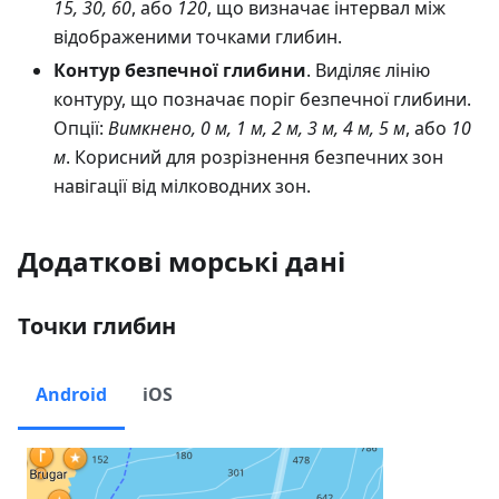
15, 30, 60
, або
120
, що визначає інтервал між
відображеними точками глибин.
Контур безпечної глибини
. Виділяє лінію
контуру, що позначає поріг безпечної глибини.
Опції:
Вимкнено, 0 м, 1 м, 2 м, 3 м, 4 м, 5 м
, або
10
м
. Корисний для розрізнення безпечних зон
навігації від мілководних зон.
Додаткові морські дані
Точки глибин
Android
iOS