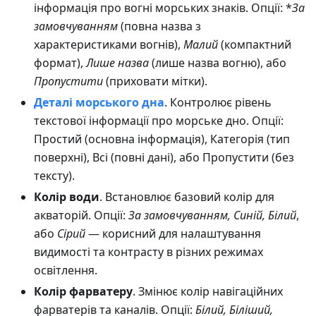
інформація про вогні морських знаків. Опції: *
За
замовчуванням
(повна назва з
характеристиками вогнів),
Малий
(компактний
формат),
Лише назва
(лише назва вогню), або
Пропустити
(приховати мітки).
Деталі морського дна
. Контролює рівень
текстової інформації про морське дно. Опції:
Простий (основна інформація), Категорія (тип
поверхні), Всі (повні дані), або Пропустити (без
тексту).
Колір води
. Встановлює базовий колір для
акваторій. Опції:
За замовчуванням, Синій, Білий
,
або
Сірий
— корисний для налаштування
видимості та контрасту в різних режимах
освітлення.
Колір фарватеру
. Змінює колір навігаційних
фарватерів та каналів. Опції:
Білий, Біліший,