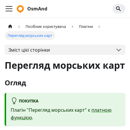
OsmAnd
Посібник користувача
Плагіни
Перегляд морських карт
Зміст цієї сторінки
Перегляд морських карт
Огляд
ПОКУПКА
Плагін "Перегляд морських карт" є
платною
функцією
.