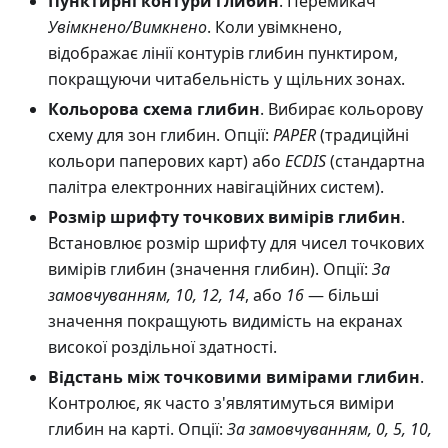
Пунктирні контури глибин
. Перемикач
Увімкнено/Вимкнено
. Коли увімкнено,
відображає лінії контурів глибин пунктиром,
покращуючи читабельність у щільних зонах.
Кольорова схема глибин
. Вибирає кольорову
схему для зон глибин. Опції:
PAPER
(традиційні
кольори паперових карт) або
ECDIS
(стандартна
палітра електронних навігаційних систем).
Розмір шрифту точкових вимірів глибин
.
Встановлює розмір шрифту для чисел точкових
вимірів глибин (значення глибин). Опції:
За
замовчуванням, 10, 12, 14
, або
16
— більші
значення покращують видимість на екранах
високої роздільної здатності.
Відстань між точковими вимірами глибин
.
Контролює, як часто з'являтимуться виміри
глибин на карті. Опції:
За замовчуванням, 0, 5, 10,