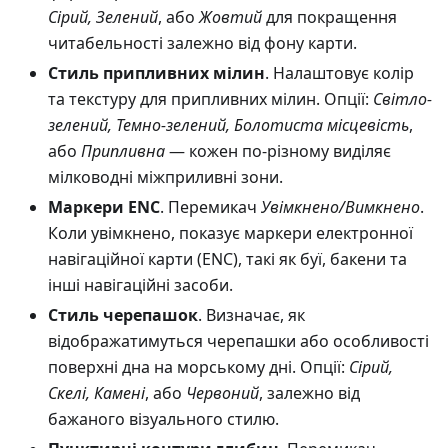
Сірий, Зелений
, або
Жовтий
для покращення
читабельності залежно від фону карти.
Стиль припливних мілин
. Налаштовує колір
та текстуру для припливних мілин. Опції:
Світло-
зелений, Темно-зелений, Болотиста місцевість
,
або
Припливна
— кожен по-різному виділяє
мілководні міжприливні зони.
Маркери ENC
. Перемикач
Увімкнено/Вимкнено
.
Коли увімкнено, показує маркери електронної
навігаційної карти (ENC), такі як буї, бакени та
інші навігаційні засоби.
Стиль черепашок
. Визначає, як
відображатимуться черепашки або особливості
поверхні дна на морському дні. Опції:
Сірий,
Скелі, Камені
, або
Червоний
, залежно від
бажаного візуального стилю.