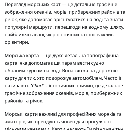
Перегляд морських карт — це детальне графічне
зображення океанів, морів, прибережних районів та
річок, яке допомагає орієнтуватися на воді та знати
популярні маршрути, перешкоди на водному шляху,
найближчі гавані, якірні стоянки та інші важливі
орієнтири.
Морська карта — це дуже детальна топографічна
карта, яка допомагає шкіперам вести судно
обраним курсом на воді. Вона схожа на дорожню
карту для тих, хто подорожує автомобілем. Часто її
називають
'Chart'
з історичних причин, це детальне
графічне зображення океанів, морів, прибережних
районів та річок.
Морські карти важливі для професійних моряків та
аматорів, які орендують човен для прогулянок
міськими каналами. Карти надають їм різноманітну