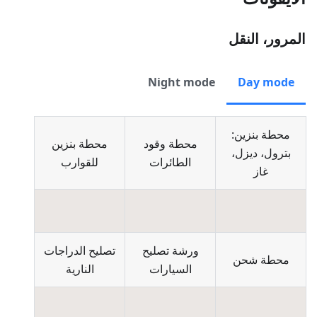
المرور، النقل
Night mode
Day mode
محطة بنزين:
محطة وقود
محطة بنزين
بترول، ديزل،
الطائرات
للقوارب
غاز
ورشة تصليح
تصليح الدراجات
محطة شحن
السيارات
النارية