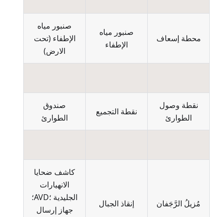
صنبور مياه
صنبور مياه
محطة إسعاف
الإطفاء
(
تحت
الإطفاء
الارض
)
نقطة وصول
صندوق
نقطة التجميع
الطوارئ
الطوارئ
كاشف ضحايا
الانهيارات
الجليدية ؛AVD؛
مُزيلُ الرَّجَفان
إنقاذ الجبال
جهاز إرسال