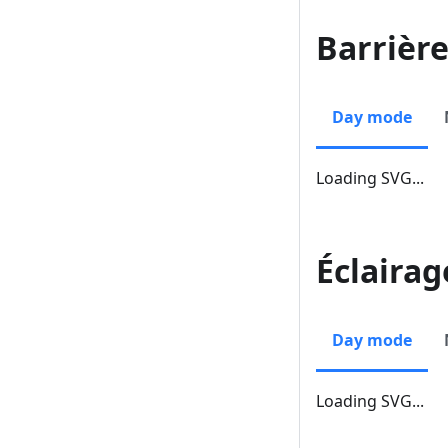
Barrière
Day mode
Loading SVG...
Éclairag
Day mode
Loading SVG...