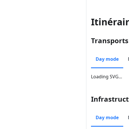
Itinérai
Transport
Day mode
Loading SVG...
Infrastruc
Day mode