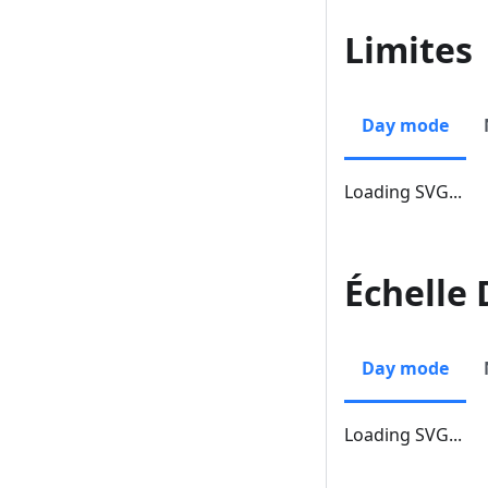
Limites
Day mode
Loading SVG...
Échelle 
Day mode
Loading SVG...