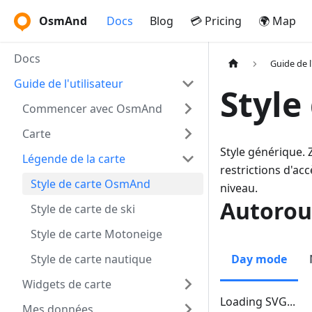
OsmAnd
Docs
Blog
💳 Pricing
🌍 Map
Docs
Guide de l
Guide de l'utilisateur
Style
Commencer avec OsmAnd
Carte
Style générique. 
Légende de la carte
restrictions d'ac
Style de carte OsmAnd
niveau.
Autorou
Style de carte de ski
Style de carte Motoneige
Style de carte nautique
Day mode
Widgets de carte
Loading SVG...
Mes données