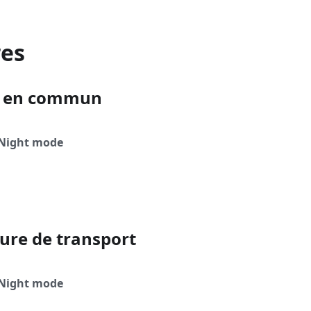
res
s en commun
Night mode
ture de transport
Night mode