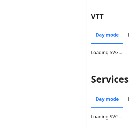
VTT
Day mode
Loading SVG...
Services
Day mode
Loading SVG...