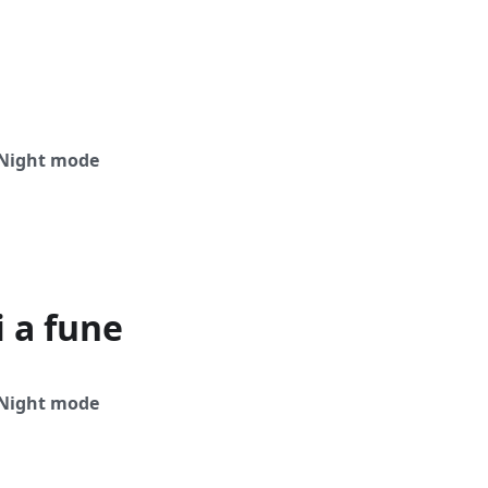
Night mode
 a fune
Night mode