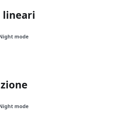
 lineari
Night mode
azione
Night mode