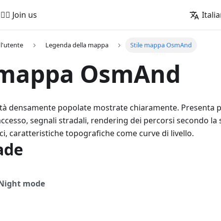
🚵‍♂️ Join us
Itali
l'utente
Legenda della mappa
Stile mappa OsmAnd
e mappa OsmAnd
ittà densamente popolate mostrate chiaramente. Presenta pe
accesso, segnali stradali, rendering dei percorsi secondo la s
i, caratteristiche topografiche come curve di livello.
ade
Night mode