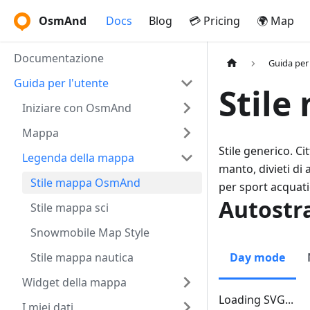
OsmAnd
Docs
Blog
💳 Pricing
🌍 Map
Documentazione
Guida per 
Guida per l'utente
Stil
Iniziare con OsmAnd
Mappa
Stile generico. C
Legenda della mappa
manto, divieti di 
Stile mappa OsmAnd
per sport acquatic
Autostr
Stile mappa sci
Snowmobile Map Style
Stile mappa nautica
Day mode
Widget della mappa
Loading SVG...
I miei dati