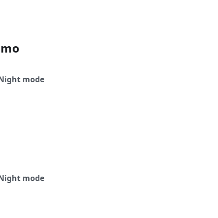
ismo
Night mode
Night mode