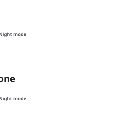
Night mode
ione
Night mode