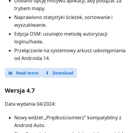
Dodano opcję motywu aplikacji, aby podążać za
trybem mapy.
Naprawiono statystyki ścieżek, sortowanie i
wyszukiwanie.
Edycja OSM: usunięto metodę autoryzacji
loginu/hasła.
Przełączanie na systemowy arkusz udostępniania
od Androida 14.
📖
Read more
⬇
Download
Wersja 4.7
Data wydania 04/2024:
Nowy widżet „Prędkościomierz” kompatybilny z
Android Auto.