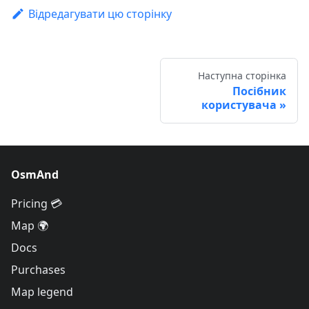
Відредагувати цю сторінку
Наступна сторінка
Посібник
користувача
OsmAnd
Pricing 💳
Map 🌍
Docs
Purchases
Map legend