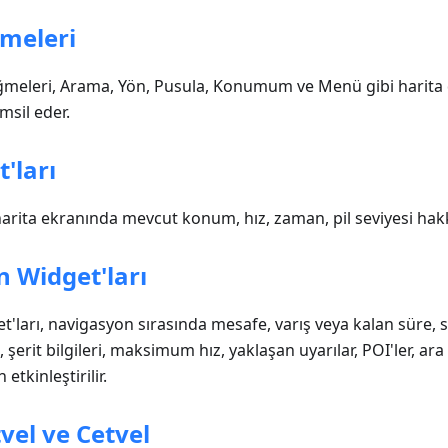
meleri
ğmeleri, Arama, Yön, Pusula, Konumum ve Menü gibi harita 
msil eder.
t'ları
 harita ekranında mevcut konum, hız, zaman, pil seviyesi hakk
 Widget'ları
'ları, navigasyon sırasında mesafe, varış veya kalan süre, s
şerit bilgileri, maksimum hız, yaklaşan uyarılar, POI'ler, ara 
etkinleştirilir.
vel ve Cetvel