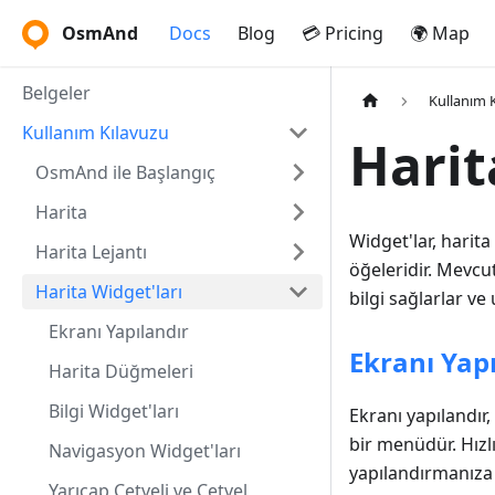
OsmAnd
Docs
Blog
💳 Pricing
🌍 Map
Belgeler
Kullanım 
Kullanım Kılavuzu
Harit
OsmAnd ile Başlangıç
Harita
Widget'lar, hari
Harita Lejantı
öğeleridir. Mevcu
Harita Widget'ları
bilgi sağlarlar ve
Ekranı Yapılandır
Ekranı Yap
Harita Düğmeleri
Bilgi Widget'ları
Ekranı yapılandır
bir menüdür. Hızlı
Navigasyon Widget'ları
yapılandırmanıza 
Yarıçap Cetveli ve Cetvel