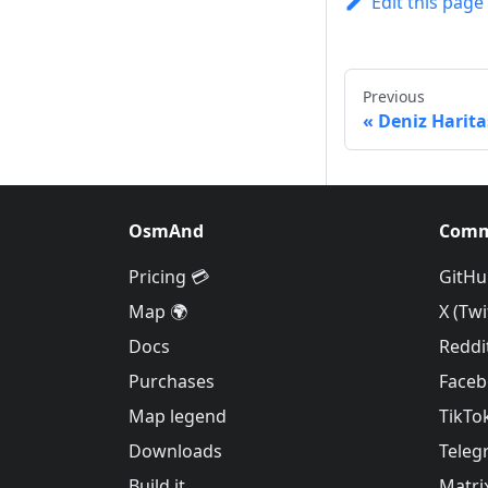
Edit this page
Previous
Deniz Haritas
OsmAnd
Comm
Pricing 💳
GitHu
Map 🌍
X (Twi
Docs
Reddi
Purchases
Face
Map legend
TikTo
Downloads
Teleg
Build it
Matri