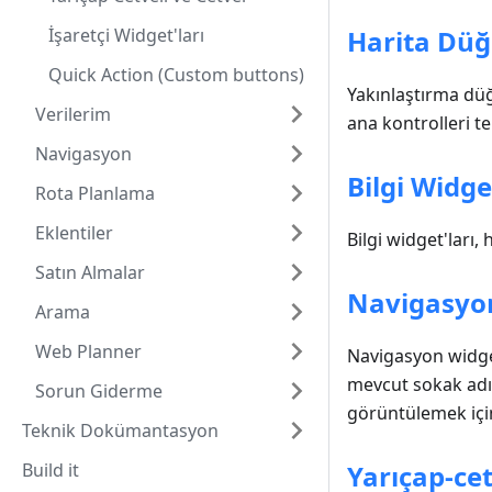
İşaretçi Widget'ları
Harita Düğ
Quick Action (Custom buttons)
Yakınlaştırma dü
Verilerim
ana kontrolleri te
Navigasyon
Bilgi Widge
Rota Planlama
Eklentiler
Bilgi widget'ları,
Satın Almalar
Navigasyon
Arama
Web Planner
Navigasyon widget
mevcut sokak adı, 
Sorun Giderme
görüntülemek için 
Teknik Dokümantasyon
Build it
Yarıçap-cet