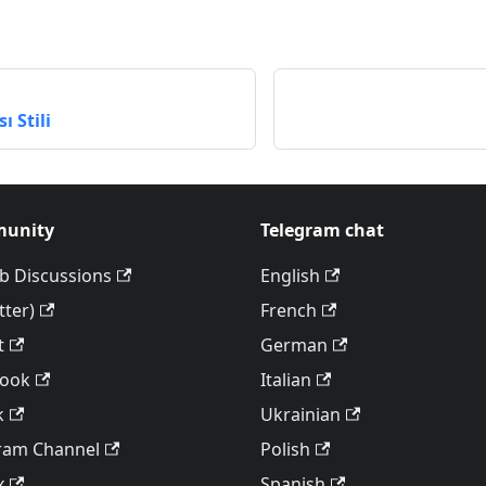
ı Stili
unity
Telegram chat
b Discussions
English
tter)
French
t
German
book
Italian
k
Ukrainian
ram Channel
Polish
x
Spanish