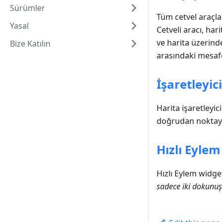
Sürümler
Tüm cetvel araçla
Yasal
Cetveli aracı, ha
ve harita üzerind
Bize Katılın
arasındaki mesafe
İşaretleyic
Harita işaretleyic
doğrudan noktaya 
Hızlı Eylem
Hızlı Eylem widget
sadece iki dokunuş