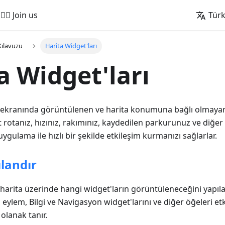
🚵‍♂️ Join us
Tür
Kılavuzu
Harita Widget'ları
a Widget'ları
ta ekranında görüntülenen ve harita konumuna bağlı olmayan
t rotanız, hızınız, rakımınız, kaydedilen parkurunuz ve diğer
 uygulama ile hızlı bir şekilde etkileşim kurmanızı sağlarlar.
ılandır
, harita üzerinde hangi widget'ların görüntüleneceğini yapıl
 eylem, Bilgi ve Navigasyon widget'larını ve diğer öğeleri et
olanak tanır.