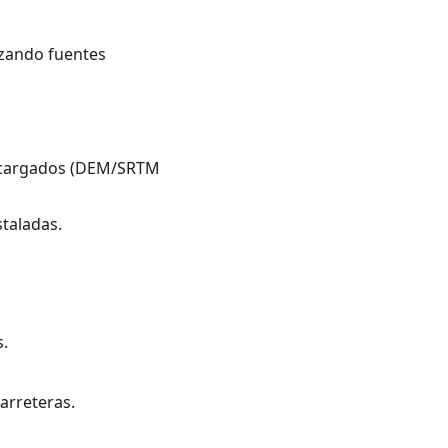
lizando fuentes
escargados (DEM/SRTM
staladas.
s.
arreteras.