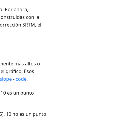
o. Por ahora,
construidas con la
corrección SRTM, el
amente más altos o
el gráfico. Esos
slope
-
code
.
]. 10 es un punto
15]. 10 no es un punto