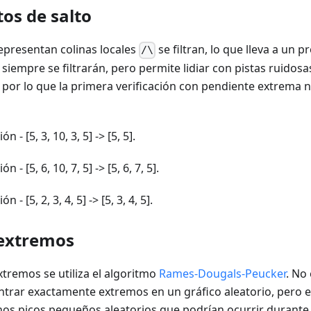
tos de salto
epresentan colinas locales
se filtran, lo que lleva a un 
/\
o siempre se filtrarán, pero permite lidiar con pistas ruidos
 por lo que la primera verificación con pendiente extrema 
ón - [5, 3, 10, 3, 5] -> [5, 5].
ón - [5, 6, 10, 7, 5] -> [5, 6, 7, 5].
ón - [5, 2, 3, 4, 5] -> [5, 3, 4, 5].
 extremos
tremos se utiliza el algoritmo
Rames-Dougals-Peucker
. No
rar exactamente extremos en un gráfico aleatorio, pero en
hos picos pequeños aleatorios que podrían ocurrir durante