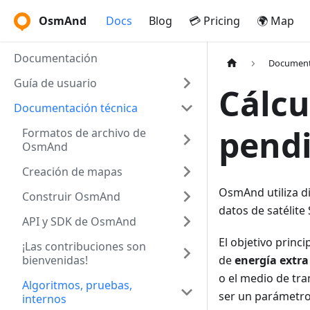
OsmAnd
Docs
Blog
💳 Pricing
🌍 Map
Documentación
Document
Guía de usuario
Cálcu
Documentación técnica
pend
Formatos de archivo de
OsmAnd
Creación de mapas
OsmAnd utiliza di
Construir OsmAnd
datos de satélite
API y SDK de OsmAnd
El objetivo princi
¡Las contribuciones son
bienvenidas!
de
energía extra
o el medio de tran
Algoritmos, pruebas,
ser un parámetro
internos