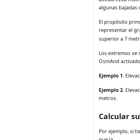
algunas bajadas c
El propósito pri
representar el grá
superior a 7 metr
Los extremos se 
OsmAnd activado
Ejemplo 1
. Elevac
Ejemplo 2
. Elevaci
metros.
Calcular s
Por ejemplo, si t
que la