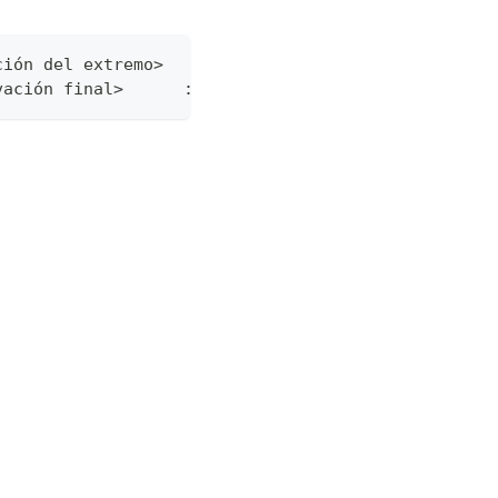
ción del extremo>    : 
vación final>      : si es positiva - **subida**, 