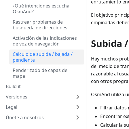
enrutamiento ene
¿Qué intenciones escucha
OsmAnd?
El objetivo princi
Rastrear problemas de
empinadas deben 
búsqueda de direcciones
Activación de las indicaciones
Subida /
de voz de navegación
Cálculo de subida / bajada /
Hay muchos probl
pendiente
del medio de tran
Renderizado de capas de
razonable al usu
mapa
con otros progra
Build it
OsmAnd utiliza u
Versiones
Legal
Filtrar datos
Encontrar ex
Únete a nosotros
Calcular la s