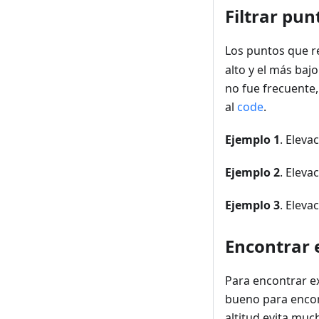
Filtrar pun
Los puntos que r
alto y el más baj
no fue frecuente,
al
code
.
Ejemplo 1
. Elevaci
Ejemplo 2
. Elevaci
Ejemplo 3
. Elevaci
Encontrar
Para encontrar ex
bueno para encont
altitud evita muc