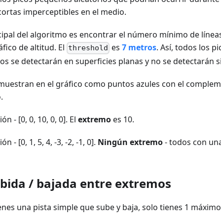
ortas imperceptibles en el medio.
ncipal del algoritmo es encontrar el número mínimo de líne
fico de altitud. El
es
7 metros
. Así, todos los p
threshold
os se detectarán en superficies planas y no se detectarán 
muestran en el gráfico como puntos azules con el complem
.
ión - [0, 0, 10, 0, 0]. El
extremo
es 10.
ón - [0, 1, 5, 4, -3, -2, -1, 0].
Ningún extremo
- todos con una
ubida / bajada entre extremos
ienes una pista simple que sube y baja, solo tienes 1 máximo