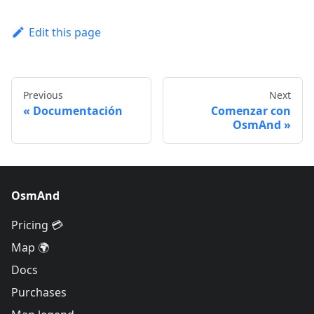
Edit this page
Previous
Next
Documentación
Comenzar con
OsmAnd
OsmAnd
Pricing 💳
Map 🌍
Docs
Purchases