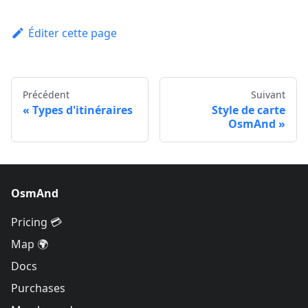
Éditer cette page
Précédent
Suivant
Types d'itinéraires
Style de carte
OsmAnd
OsmAnd
Pricing 💳
Map 🌍
Docs
Purchases