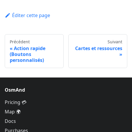
Éditer cette page
Précédent
Suivant
Action rapide
Cartes et ressources
(Boutons
personnalisés)
OsmAnd
Pricing 💳
Map 🌍
Docs
Purchases