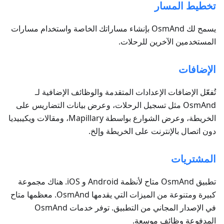
تخطيط المسار
يسمح لك OsmAnd بإنشاء مساراتك الخاصة واستخدام مسارات
المستخدمين الآخرين للرحلات.
الإضافات
تُفعّل الإضافات الإعدادات المتقدمة والوظائف الإضافية لـ
OsmAnd مثل تسجيل الرحلات، وعرض بيانات التضاريس على
الخريطة، وعرض الشوارع بواسطة Mapillary، ومقالات ويكيبيديا
دون اتصال بالإنترنت على الخريطة وإلخ.
المشتريات
تطبيق OsmAnd متاح لأنظمة Android و iOS. هناك مجموعة
كبيرة ومتنوعة من الميزات التي يقدمها OsmAnd. معظمها متاح
في الإصدار المجاني من التطبيق. توفر خدمات OsmAnd
المدفوعة وظائف موسعة.