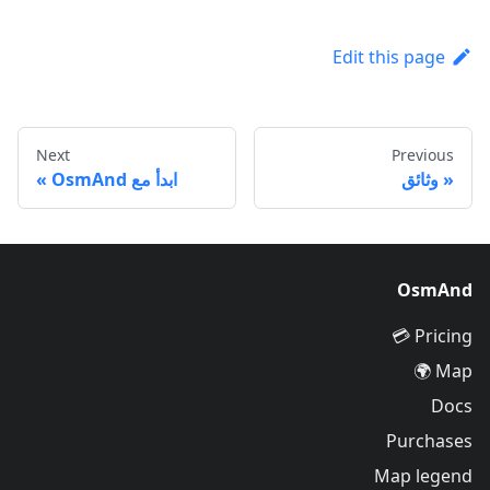
Edit this page
Next
Previous
وثائق
ابدأ مع OsmAnd
OsmAnd
Pricing 💳
Map 🌍
Docs
Purchases
Map legend