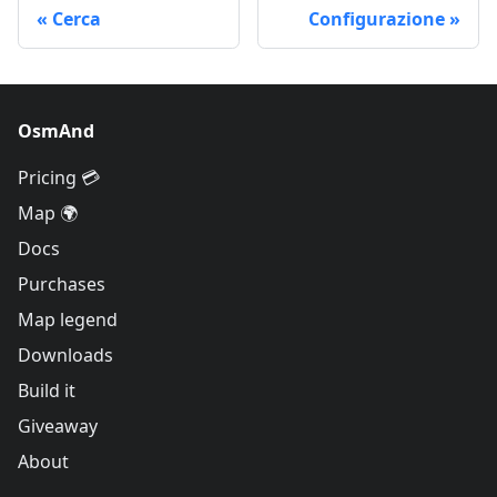
Cerca
Configurazione
OsmAnd
Pricing 💳
Map 🌍
Docs
Purchases
Map legend
Downloads
Build it
Giveaway
About