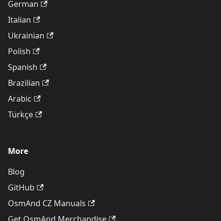
German
Italian
Ukrainian
Polish
Spanish
Brazilian
Arabic
Türkçe
More
Blog
GitHub
OsmAnd CZ Manuals
Get OsmAnd Merchandise