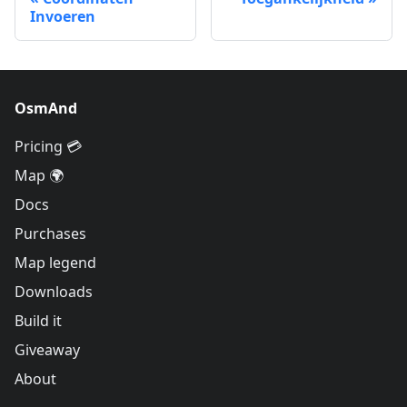
Invoeren
OsmAnd
Pricing 💳
Map 🌍
Docs
Purchases
Map legend
Downloads
Build it
Giveaway
About