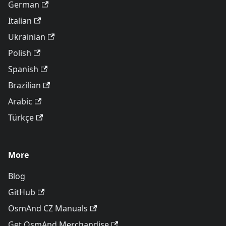
German
Italian
Ukrainian
Polish
Spanish
Brazilian
Arabic
Türkçe
More
Blog
GitHub
OsmAnd CZ Manuals
Get OsmAnd Merchandise