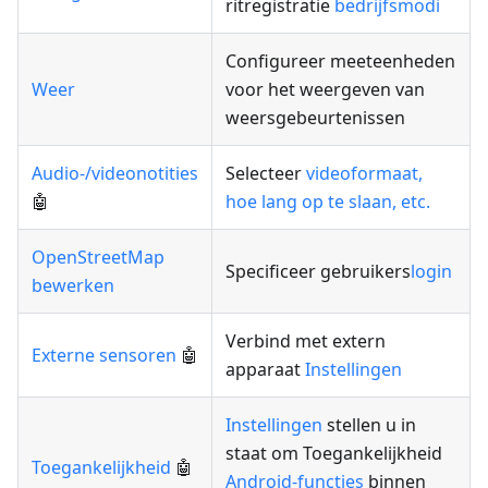
ritregistratie
bedrijfsmodi
Configureer meeteenheden
Weer
voor het weergeven van
weersgebeurtenissen
Audio-/videonotities
Selecteer
videoformaat,
🤖
hoe lang op te slaan, etc.
OpenStreetMap
Specificeer gebruikers
login
bewerken
Verbind met extern
Externe sensoren
🤖
apparaat
Instellingen
Instellingen
stellen u in
staat om Toegankelijkheid
Toegankelijkheid
🤖
Android-functies
binnen