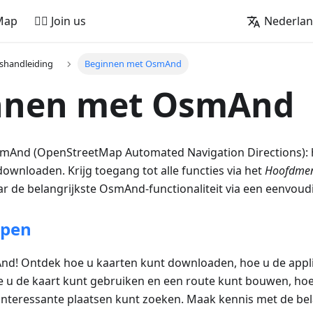
Map
🚵‍♂️ Join us
Nederla
shandleiding
Beginnen met OsmAnd
nnen met OsmAnd
mAnd (OpenStreetMap Automated Navigation Directions): 
 downloaden. Krijg toegang tot alle functies via het
Hoofdme
r de belangrijkste OsmAnd-functionaliteit via een eenvoudi
ppen
d! Ontdek hoe u kaarten kunt downloaden, hoe u de appli
e u de kaart kunt gebruiken en een route kunt bouwen, hoe
 interessante plaatsen kunt zoeken. Maak kennis met de be