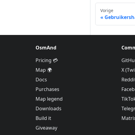
Vorige
Gebruikersh
OsmAnd
Comm
Pricing 💳
GitHu
Map 🌍
X (Twi
Docs
Reddi
Purchases
Face
Map legend
TikTo
Downloads
Teleg
Build it
Matri
Giveaway