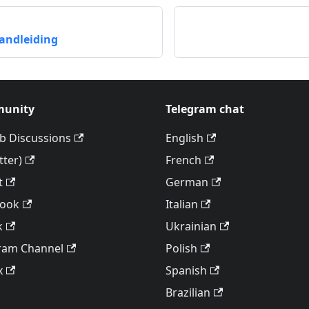
andleiding
unity
Telegram chat
b Discussions
English
tter)
French
t
German
book
Italian
k
Ukrainian
ram Channel
Polish
x
Spanish
Brazilian