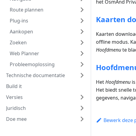
het OsmAnd Priva
Route plannen
Kaarten d
Plug-ins
Aankopen
Kaarten downloade
offline modus. K
Zoeken
Hoofdmenu
te bla
Web Planner
Probleemoplossing
Hoofdmen
Technische documentatie
Het
Hoofdmenu
is
Build it
Het biedt snelle 
Versies
gegevens, navigat
Juridisch
Doe mee
Bewerk deze 