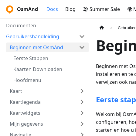
OsmAnd
Docs
Blog
🏖️ Summer Sale
🌍 
Documenten
Gebruiker
Gebruikershandleiding
Begi
Beginnen met OsmAnd
Eerste Stappen
Beginnen met Os
Kaarten Downloaden
installeren en te
Hoofdmenu
verwijzen ook naa
Kaart
Eerste sta
Kaartlegenda
Kaartwidgets
Welkom bij OsmAn
configureren, ho
Mijn gegevens
starten en hoe u
Navigatie