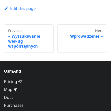
Edit this page
Previous
Next
Wyszukiwanie
Wprowadzenie
według
współrzędnych
OsmAnd
Pricing 💳
Map 🌍
Docs
Purchases