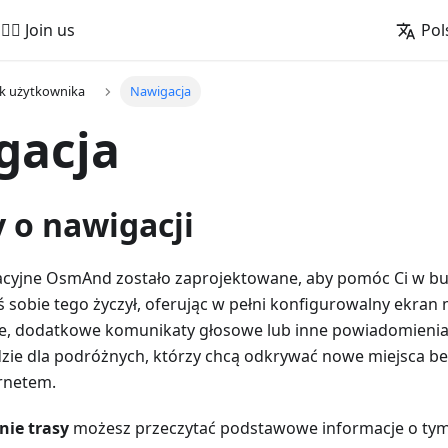
🚵‍♂️ Join us
Pol
k użytkownika
Nawigacja
gacja
 o nawigacji
acyjne OsmAnd zostało zaprojektowane, aby pomóc Ci w b
ś sobie tego życzył, oferując w pełni konfigurowalny ekra
ie, dodatkowe komunikaty głosowe lub inne powiadomienia. 
zie dla podróżnych, którzy chcą odkrywać nowe miejsca be
ernetem.
nie trasy
możesz przeczytać podstawowe informacje o tym,