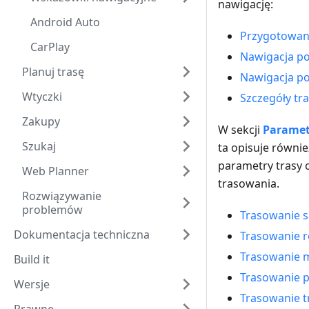
nawigację:
Android Auto
Przygotowani
CarPlay
Nawigacja po
Planuj trasę
Nawigacja po
Wtyczki
Szczegóły tr
Zakupy
W sekcji
Paramet
Szukaj
ta opisuje równie
parametry trasy
Web Planner
trasowania.
Rozwiązywanie
problemów
Trasowanie 
Dokumentacja techniczna
Trasowanie 
Trasowanie
Build it
Trasowanie p
Wersje
Trasowanie 