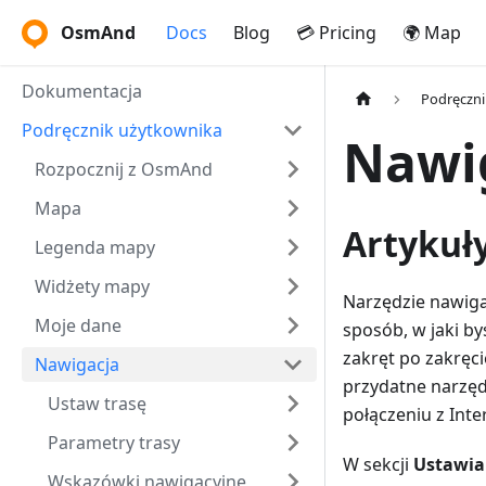
OsmAnd
Docs
Blog
💳 Pricing
🌍 Map
Dokumentacja
Podręczni
Podręcznik użytkownika
Nawi
Rozpocznij z OsmAnd
Mapa
Artykuły
Legenda mapy
Widżety mapy
Narzędzie nawig
Moje dane
sposób, w jaki by
zakręt po zakręc
Nawigacja
przydatne narzęd
Ustaw trasę
połączeniu z Int
Parametry trasy
W sekcji
Ustawia
Wskazówki nawigacyjne