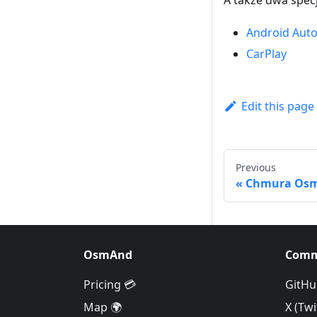
A także dwa spec
Android Aut
CarPlay
Edit this page
Previous
Chmura Os
OsmAnd
Comm
Pricing 💳
GitHu
Map 🌍
X (Twi