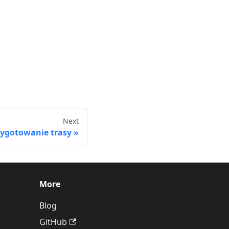
Next
zygotowanie trasy
More
Blog
GitHub