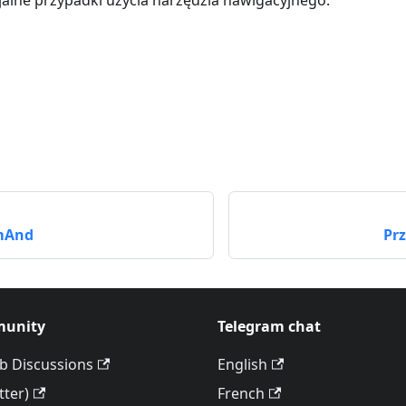
jalne przypadki użycia narzędzia nawigacyjnego:
o
mAnd
Pr
unity
Telegram chat
b Discussions
English
tter)
French