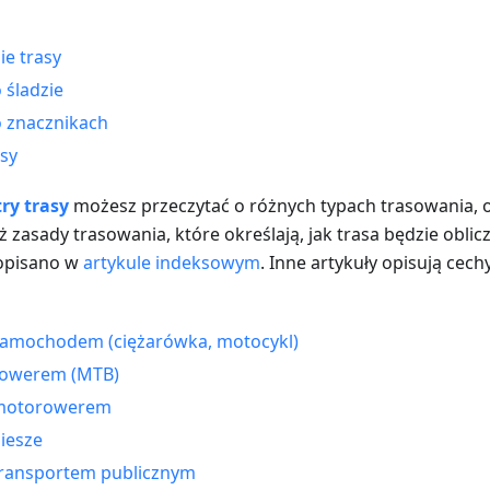
e trasy
 śladzie
 znacznikach
asy
ry trasy
możesz przeczytać o różnych typach trasowania, onl
ż zasady trasowania, które określają, jak trasa będzie obli
 opisano w
artykule indeksowym
. Inne artykuły opisują cec
samochodem (ciężarówka, motocykl)
rowerem (MTB)
 motorowerem
iesze
transportem publicznym