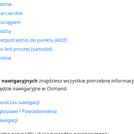
konne
arciarskie
pociągiem
odzią
ezpośrednio do punktu (łódź)
 linii prostej (samolot)
nline
 nawigacyjnych
znajdziesz wszystkie potrzebne informacje
ędzie nawigacyjne w Osmand.
odczas nawigacji
głosowe / Powiadomienia
awigacji