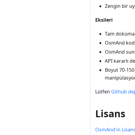
Zengin bir u
Eksileri
Tam doküma
OsmAnd kodun
OsmAnd sunuc
API kararlı d
Boyut 70-150 
manipülasyon
Lütfen
Github de
Lisans
OsmAnd'ın Lisans