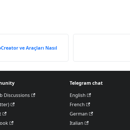
eator ve Araçları Nasıl
unity
Telegram chat
b Discussions
English
tter)
French
t
German
book
Italian