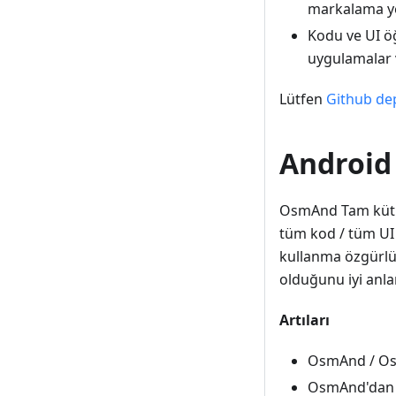
markalama ye
Kodu ve UI ö
uygulamalar v
Lütfen
Github de
Android
OsmAnd Tam kütüp
tüm kod / tüm UI
kullanma özgürlü
olduğunu iyi anla
Artıları
OsmAnd / Os
OsmAnd'dan tü