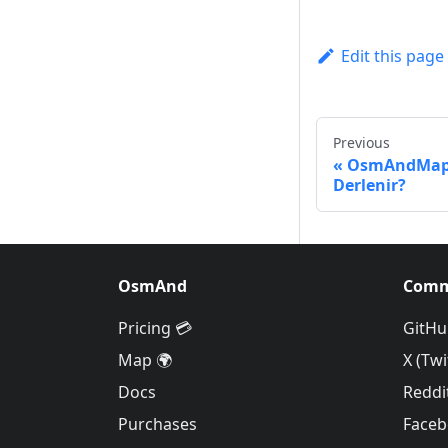
Edit this page
Previous
OsmAndMapCr
Derlenir?
OsmAnd
Comm
Pricing 💳
GitHu
Map 🌍
X (Twi
Docs
Reddi
Purchases
Face