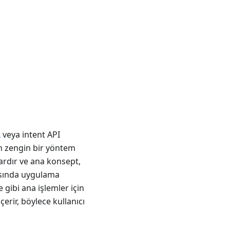
L
veya intent API
n zengin bir yöntem
vardır ve ana konsept,
asında uygulama
ibi ana işlemler için
erir, böylece kullanıcı