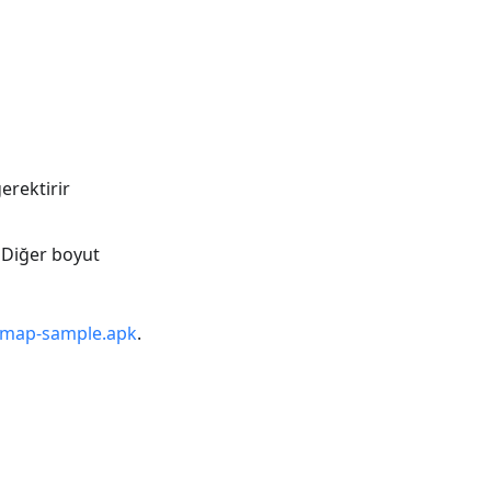
rektirir
. Diğer boyut
map-sample.apk
.