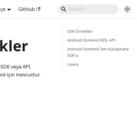
kçe
GitHub
SDK Örnekleri
kler
Android OsmAnd AIDL API
Android OsmAnd Tam Kütüphane
SDK'sı
Lisans
 SDK veya API
id için mevcuttur.