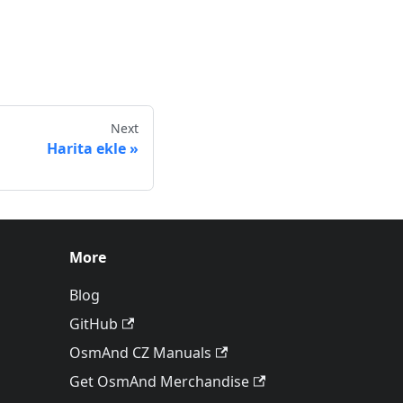
Next
Harita ekle
More
Blog
GitHub
OsmAnd CZ Manuals
Get OsmAnd Merchandise