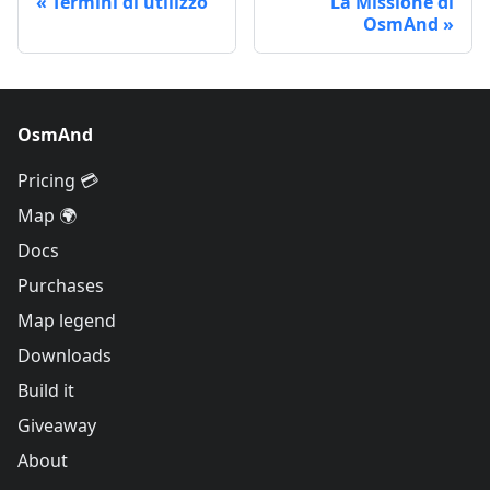
Termini di utilizzo
La Missione di
OsmAnd
OsmAnd
Pricing 💳
Map 🌍
Docs
Purchases
Map legend
Downloads
Build it
Giveaway
About