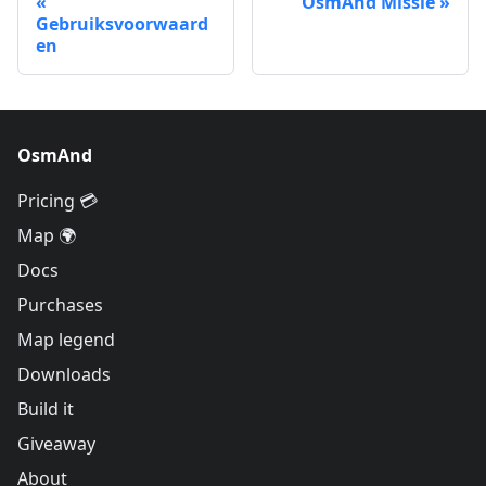
OsmAnd Missie
Gebruiksvoorwaard
en
OsmAnd
Pricing 💳
Map 🌍
Docs
Purchases
Map legend
Downloads
Build it
Giveaway
About