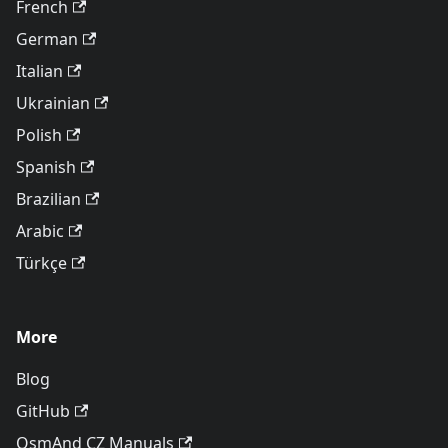
French
German
Italian
Ukrainian
Polish
Spanish
Brazilian
Arabic
Türkçe
More
Blog
GitHub
OsmAnd CZ Manuals