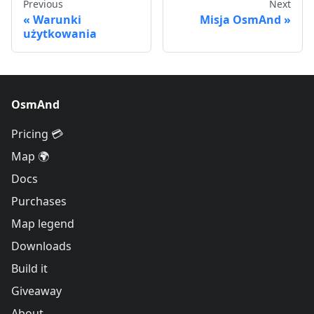
Previous
Next
Warunki
Misja OsmAnd
użytkowania
OsmAnd
Pricing 💳
Map 🌍
Docs
Purchases
Map legend
Downloads
Build it
Giveaway
About