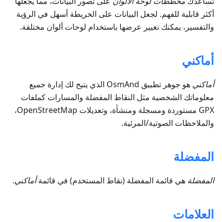
تساعدك
مخططات لوحة الألوان
على تصور البيانات، مما يجعلها
أكثر قابلية للفهم. لجعل البيانات على الخريطة أسهل في الرؤية
والتفسير، يمكنك تغيير عرضها باستخدام لوحات ألوان مختلفة.
أماكني
أماكني
هو جوهر تطبيق OsmAnd الذي يتيح لك إدارة جميع
معلوماتك الشخصية مثل النقاط المفضلة والمسارات كملفات
GPX مستوردة ومسجلة ومنشأة، وتعديلات OpenStreetMap،
والملاحظات الصوتية/المرئية.
المفضلة
المفضلة
هي قائمة المفضلة (نقاط المستخدم) في قائمة
أماكني
.
العلامات