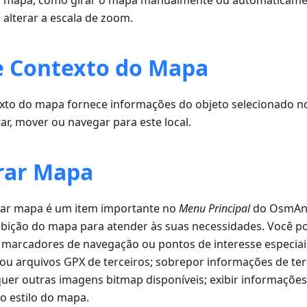
 o mapa, como girar o mapa manualmente ou automaticame
alterar a escala de zoom.
 Contexto do Mapa
to do mapa fornece informações do objeto selecionado n
tar, mover ou navegar para este local.
rar Mapa
ar mapa é um item importante no
Menu Principal
do OsmAnd
xibição do mapa para atender às suas necessidades. Você p
, marcadores de navegação ou pontos de interesse especiai
s ou arquivos GPX de terceiros; sobrepor informações de te
quer outras imagens bitmap disponíveis; exibir informaçõe
 o estilo do mapa.