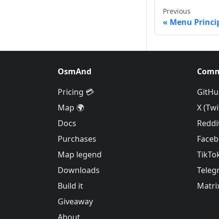
Previous
Menu Princi
OsmAnd
Comm
Pricing 💳
GitHu
Map 🌍
X (Twi
Docs
Reddi
Purchases
Face
Map legend
TikTo
Downloads
Teleg
Build it
Matri
Giveaway
About