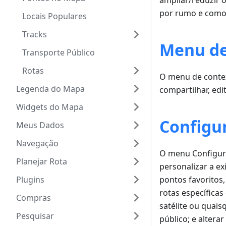
ampliar/reduzir
por rumo e como 
Locais Populares
Tracks
Menu de
Transporte Público
Rotas
O menu de contex
Legenda do Mapa
compartilhar, edi
Widgets do Mapa
Configu
Meus Dados
Navegação
O menu Configur
Planejar Rota
personalizar a e
Plugins
pontos favoritos
rotas específica
Compras
satélite ou quais
Pesquisar
público; e alterar