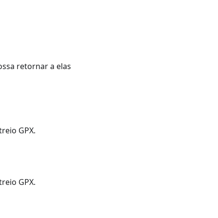
ossa retornar a elas
reio GPX.
reio GPX.