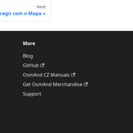
Next
eragir com o Mapa
More
Blog
GitHub
OsmAnd CZ Manuals
Get OsmAnd Merchandise
Support