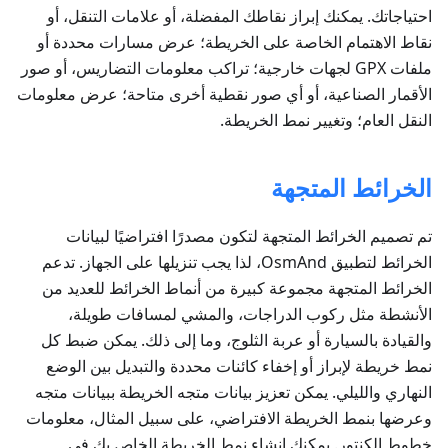
احتياجاتك. يمكنك إبراز نقاطك المفضلة، أو علامات التنقل، أو
نقاط الاهتمام الخاصة على الخريطة؛ عرض مسارات محددة أو
ملفات GPX لجهات خارجية؛ تراكب معلومات التضاريس، أو صور
الأقمار الصناعية، أو أي صور نقطية أخرى متاحة؛ عرض معلومات
النقل العام؛ وتغيير نمط الخريطة.
الخرائط المتجهة
تم تصميم الخرائط المتجهة لتكون مصدرًا افتراضيًا لبيانات
الخرائط لتطبيق OsmAnd، لذا يجب تنزيلها على الجهاز. تدعم
الخرائط المتجهة مجموعة كبيرة من أنماط الخرائط للعديد من
الأنشطة مثل ركوب الدراجات، والمشي لمسافات طويلة،
والقيادة بالسيارة أو عربة الثلوج، وما إلى ذلك. يمكن ضبط كل
نمط خريطة لإبراز أو إخفاء كائنات محددة والتبديل بين الوضع
النهاري والليلي. يمكن تعزيز بيانات متجه الخريطة ببيانات متجه
وعرضها بنمط الخريطة الافتراضي، على سبيل المثال، معلومات
خطوط الكنتور. يمكنك إنشاء نمط الخريطة الخاص بك في