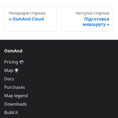
Попередня сторінка
Наступна сторінка
OsmAnd Cloud
Підготовка
маршруту
OsmAnd
Pricing 💳
Map 🌍
Docs
Purchases
Map legend
Downloads
Build it